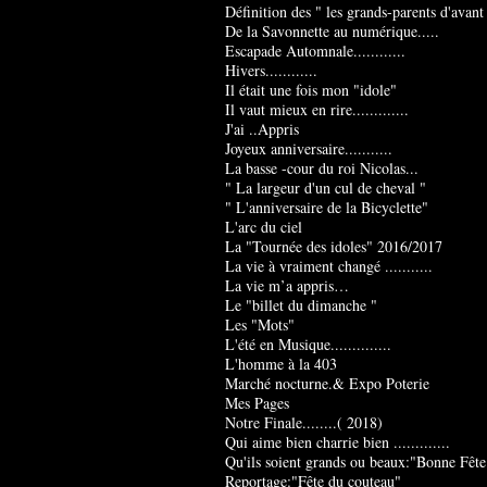
Définition des " les grands-parents d'avant
De la Savonnette au numérique.....
Escapade Automnale............
Hivers............
Il était une fois mon "idole"
Il vaut mieux en rire.............
J'ai ..Appris
Joyeux anniversaire...........
La basse -cour du roi Nicolas...
" La largeur d'un cul de cheval "
" L'anniversaire de la Bicyclette"
L'arc du ciel
La "Tournée des idoles" 2016/2017
La vie à vraiment changé ...........
La vie m’a appris…
Le "billet du dimanche "
Les "Mots"
L'été en Musique..............
L'homme à la 403
Marché nocturne.& Expo Poterie
Mes Pages
Notre Finale........( 2018)
Qui aime bien charrie bien .............
Qu'ils soient grands ou beaux:"Bonne Fête
Reportage:"Fête du couteau"