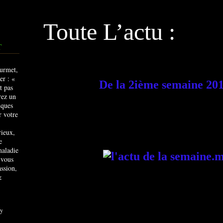
Toute L’actu :
T
De la 2ième semaine 20
rieux,
e
maladie
 vous
ssion,
&
y