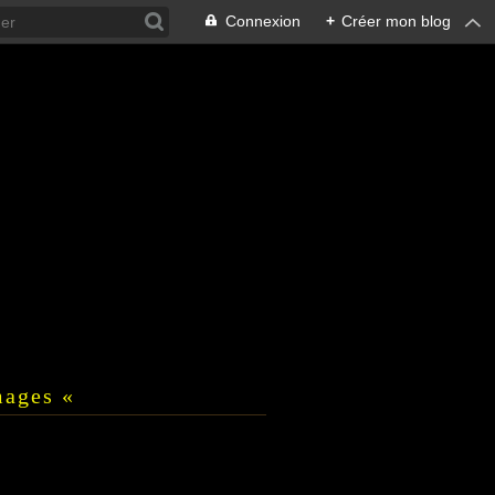
Connexion
+
Créer mon blog
mages «