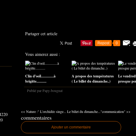
Partager cet article
Repost
0
Vous aimerez aussi :
Clin d'oeil..............à
A propos des températures
Le vendredi
brigitte...........
( Le billet du dimanche..)
presque perm
Publié par Papy-bougnat
<< Nature :" L'orchidée singe...
Le billet du dimanche..."communication" >>
commentaires
20
Ajouter un commentaire