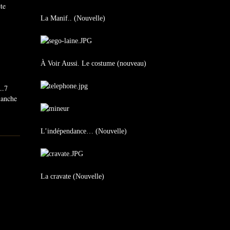
ête
La Manif.. (Nouvelle)
À Voir Aussi. Le costume (nouveau)
..7
imanche
L’indépendance… (Nouvelle)
La cravate (Nouvelle)
L‘image de la sem