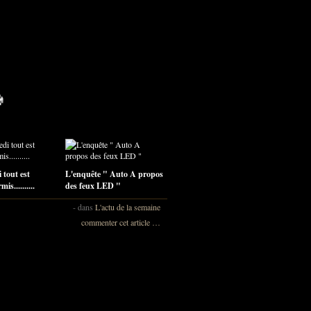
 tout est
L'enquête " Auto A propos
is..........
des feux LED "
-
dans
L'actu de la semaine
commenter cet article
…