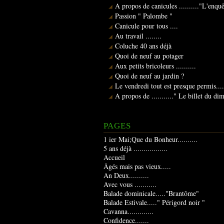
A propos de canicules .........."L'enqu
Passion " Palombe "
Canicule pour tous ....
Au travail ........
Coluche 40 ans déjà
Quoi de neuf au potager
Aux petits bricoleurs ..........
Quoi de neuf au jardin ?
Le vendredi tout est presque permis....
A propos de ..........." Le billet du d
PAGES
1 ier Mai;Que du Bonheur..........
5 ans déjà .................
Accueil
Âgés mais pas vieux.....
An Deux..........
Avec vous ...........
Balade dominicale....."Brantôme"
Balade Estivale....." Périgord noir "
Cavanna.............
Confidence.......