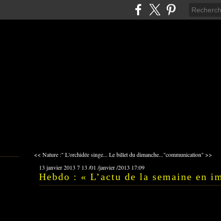
<< Nature :" L'orchidée singe...
Le billet du dimanche..."communication" >>
13 janvier 2013
7
13
/
01
/
janvier
/
2013
17:09
Hebdo : « L’actu de la semaine en i