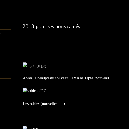
"J’ai bien aimé cette 2 ième semaine de janvier
2013 pour ses nouveautés….."
e
Après le beaujolais nouveau, il y a le Tapie nouveau…
Les soldes (nouvelles…..)