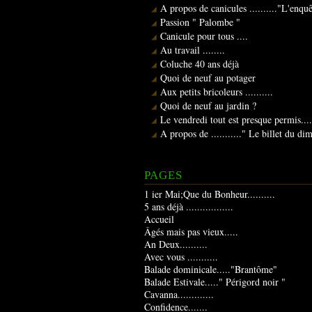
A propos de canicules .........."L'enqu
Passion " Palombe "
Canicule pour tous ....
Au travail ........
Coluche 40 ans déjà
Quoi de neuf au potager
Aux petits bricoleurs ..........
Quoi de neuf au jardin ?
Le vendredi tout est presque permis....
A propos de ..........." Le billet du d
PAGES
1 ier Mai;Que du Bonheur..........
5 ans déjà .................
Accueil
Âgés mais pas vieux.....
An Deux..........
Avec vous ...........
Balade dominicale....."Brantôme"
Balade Estivale....." Périgord noir "
Cavanna.............
Confidence.......