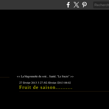
<< La blagounette du soir...
Santé; "Le Sucre" >>
27 février 2013
3
27
/
02
/
février
/
2013
08:02
Fruit de saison..........