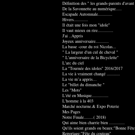
Définition des " les grands-parents d'avant
De la Savonnette au numérique.....
Escapade Automnale............
Hivers............
Il était une fois mon "idole"
Il vaut mieux en rire.............
J'ai ..Appris
Joyeux anniversaire...........
La basse -cour du roi Nicolas...
" La largeur d'un cul de cheval "
" L'anniversaire de la Bicyclette"
L'arc du ciel
La "Tournée des idoles" 2016/2017
La vie à vraiment changé ...........
La vie m’a appris…
Le "billet du dimanche "
Les "Mots"
L'été en Musique..............
L'homme à la 403
Marché nocturne.& Expo Poterie
Mes Pages
Notre Finale........( 2018)
Qui aime bien charrie bien .............
Qu'ils soient grands ou beaux:"Bonne Fête
Reportage:"Fête du couteau"