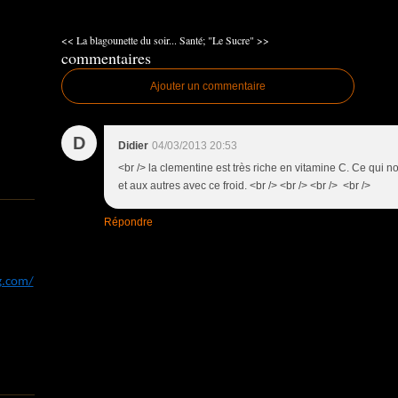
<< La blagounette du soir...
Santé; "Le Sucre" >>
commentaires
Ajouter un commentaire
D
Didier
04/03/2013 20:53
<br /> la clementine est très riche en vitamine C. Ce qui 
et aux autres avec ce froid. <br /> <br /> <br /> <br />
Répondre
og.com/