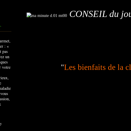
CONSEIL du jo
T
"
Les bienfaits de la 
rieux,
e
maladie
 vous
ssion,
&
y