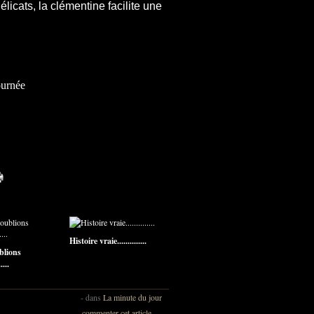
licats, la clémentine facilite une
ournée
Histoire vraie..............
blions
....
-
dans
La minute du jour
commenter cet article
…