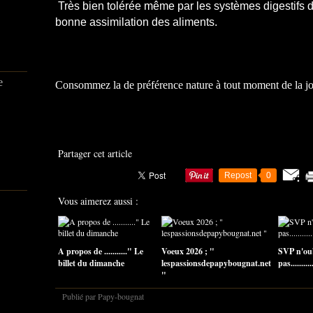
Très bien tolérée même par les systèmes digestifs dé
bonne assimilation des aliments.
e
Consommez la de préférence nature à tout moment de la j
Partager cet article
Repost
0
Vous aimerez aussi :
A propos de ..........." Le
Voeux 2026 ; "
SVP n'ou
billet du dimanche
lespassionsdepapybougnat.net
pas...........
"
Publié par Papy-bougnat