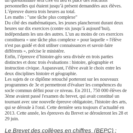
un questionnaire sera créé en lieu et place des réactions
personnelles qui étaient jusqu’à présent demandées aux élèves.
L’épreuve durera trois heures au total.
Les maths : "une tâche plus complexe"
Du côté des mathématiques, les jeunes plancheront durant deux
heures sur dix exercices (contre six jusqu’à aujourd’hui),
indépendants les uns des autres. L'un au moins de ces exercices
constituera « une tâche plus complexe » pour laquelle « l'élève
n'est pas guidé et doit utiliser connaissances et savoir-faire
différents », précise le ministère.
Enfin, l’épreuve d’histoire-géo sera divisée en trois parties
distinctes et donc trois évaluations : histoire, géographie et
instruction civique. Auparavant, l’élève avait le choix entre les
deux disciplines histoire et géographie.
Les sujets de ce diplôme retouché porteront sur les nouveaux
programmes de 3e et permettront d'évaluer les compétences du
socle commun défini pour ce niveau. En 2011, 750 000 élèves de
3ème avaient passé l'examen du brevet, qui avait constitué un
tournant avec une nouvelle épreuve obligatoire, l'histoire des arts,
qui se déroule à l'oral. Cette dernière sera toujours d’actualité en
2013. Cette année, les épreuves du Brevet se dérouleront les 28 et
29 juin.
Le Brevet des collèges en chiffres (BEPC) ;