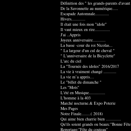
Définition des " les grands-parents d'avant
De la Savonnette au numérique.....
Escapade Automnale............
Hivers............
Il était une fois mon "idole"
Il vaut mieux en rire.............
J'ai ..Appris
Joyeux anniversaire...........
La basse -cour du roi Nicolas...
" La largeur d'un cul de cheval "
" L'anniversaire de la Bicyclette"
L'arc du ciel
La "Tournée des idoles" 2016/2017
La vie à vraiment changé ...........
La vie m’a appris…
Le "billet du dimanche "
Les "Mots"
L'été en Musique..............
L'homme à la 403
Marché nocturne.& Expo Poterie
Mes Pages
Notre Finale........( 2018)
Qui aime bien charrie bien .............
Qu'ils soient grands ou beaux:"Bonne Fête
Reportage:"Fête du couteau"