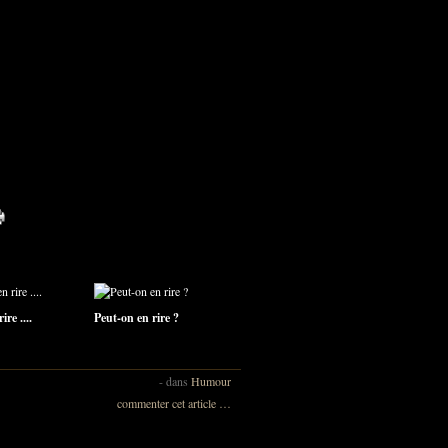
ire ....
Peut-on en rire ?
-
dans
Humour
commenter cet article
…