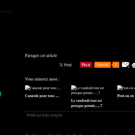
Partager cet article
Repost
0
Vous aimerez aussi :
I
Canicule pour tous ....
Peut-on en r
Le vendredi tout est
presque permis......7
Publié par Papy-bougnat