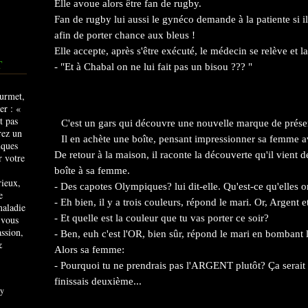
Elle avoue alors être fan de rugby.
Fan de rugby lui aussi le gynéco demande à la patiente si il
afin de porter chance aux bleus !
Elle accepte, après s'être exécuté, le médecin se relève et la
T
- "Et à Chabal on ne lui fait pas un bisou ??? "
C'est un gars qui découvre une nouvelle marque de préser
Il en achète une boîte, pensant impressionner sa femme 
De retour à la maison, il raconte la découverte qu'il vient d
boîte à sa femme.
rieux,
- Des capotes Olympiques? lui dit-elle. Qu'est-ce qu'elles o
e
- Eh bien, il y a trois couleurs, répond le mari. Or, Argent 
maladie
- Et quelle est la couleur que tu vas porter ce soir?
 vous
ssion,
- Ben, euh c'est l'OR, bien sûr, répond le mari en bombant 
&
Alors sa femme:
- Pourquoi tu ne prendrais pas l'ARGENT plutôt? Ça serait 
finissais deuxième...
y