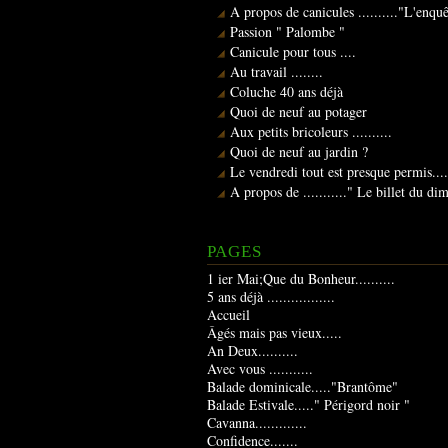
A propos de canicules .........."L'enqu
Passion " Palombe "
Canicule pour tous ....
Au travail ........
Coluche 40 ans déjà
Quoi de neuf au potager
Aux petits bricoleurs ..........
Quoi de neuf au jardin ?
Le vendredi tout est presque permis....
A propos de ..........." Le billet du d
PAGES
1 ier Mai;Que du Bonheur..........
5 ans déjà .................
Accueil
Âgés mais pas vieux.....
An Deux..........
Avec vous ...........
Balade dominicale....."Brantôme"
Balade Estivale....." Périgord noir "
Cavanna.............
Confidence.......