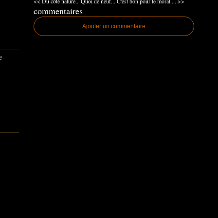
<< Du côté nature.."Quoi de neuf...
C'est bon pour le moral ... >>
commentaires
Ajouter un commentaire
e