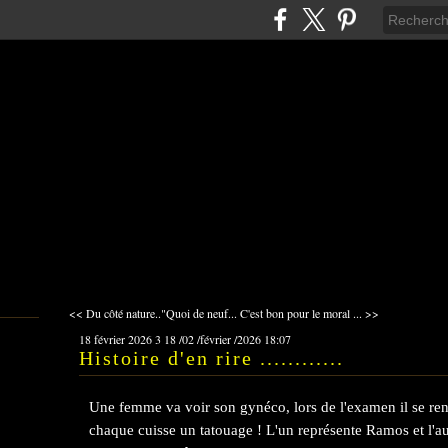
<< Du côté nature.."Quoi de neuf...
C'est bon pour le moral ... >>
18 février 2026
3
18
/
02
/
février
/
2026
18:07
Histoire d'en rire ............
Une femme va voir son gynéco, lors de l'examen il se rend
chaque cuisse un tatouage ! L'un représente Ramos et l'aut