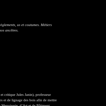
 règlements, us et coutumes. Métiers
nos ancêtres.
t critique Jules Janin), professeur
es et de lignage des bois afin de mettre
 Menuiserie, d’Art et de Bâtiment,