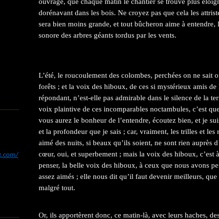
ouvrage, que chaque matin le chantier se trouve plus éloign
dorénavant dans les bois. Ne croyez pas que cela les attrist
sera bien moins grande, et tout bûcheron aime à entendre, l
sonore des arbres géants tordus par les vents.
L’été, le roucoulement des colombes, perchées on ne sait où
forêts ; et la voix des hiboux, de ces si mystérieux amis de 
répondant, n’est-elle pas admirable dans le silence de la ter
voix plaintive de ces incomparables noctambules, c’est qu
vous aurez le bonheur de l’entendre, écoutez bien, et je su
et la profondeur que je sais ; car, vraiment, les trilles et les
aimé des nuits, si beaux qu’ils soient, ne sont rien auprès d
cœur, oui, et superbement ; mais la voix des hiboux, c’est à
og.com/
penser, la belle voix des hiboux, à ceux que nous avons pe
assez aimés ; elle nous dit qu’il faut devenir meilleurs, 
malgré tout.
Or, ils apportèrent donc, ce matin-là, avec leurs haches, des