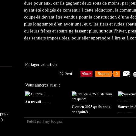
dure pour eux, car ils gagnent deux sous de moins, par jour
ayant été obligés de consentir à cette réduction, la commune
coupe-là devant être vendue pour la construction d’une écol
plus longtemps d’en avoir une, eux, les fiers et rudes abatte
ou leurs frères et sœurs ne fassent plus, surtout l’hiver, p
des sentiers impossibles, pour aller apprendre à lire et à co
Partager cet article
Repost
0
Vous aimerez aussi :
Au travail ........
C'est en 2025 qu'ils nous
Souvenirs d
ont quittés.
................
20
Publié par Papy-bougnat