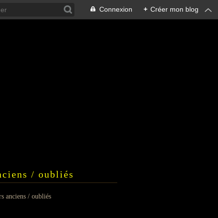
Connexion
+
Créer mon blog
nciens / oubliés