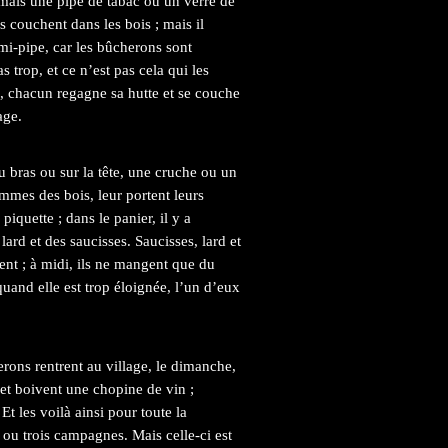
amais une pipe de tabac ou un verre de
ls couchent dans les bois ; mais il
mi-pipe, car les bûcherons sont
 trop, et ce n’est pas cela qui les
e, chacun regagne sa hutte et se couche
age.
u bras ou sur la tête, une cruche ou un
mmes des bois, leur portent leurs
piquette ; dans le panier, il y a
ard et des saucisses. Saucisses, lard et
ent ; à midi, ils ne mangent que du
; quand elle est trop éloignée, l’un d’eux
erons rentrent au village, le dimanche,
, et boivent une chopine de vin ;
 Et les voilà ainsi pour toute la
ou trois campagnes. Mais celle-ci est