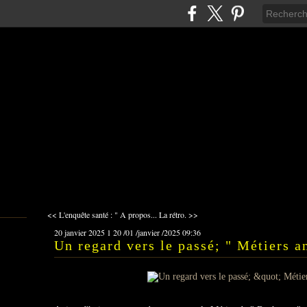
<< L'enquête santé : " A propos...
La rétro. >>
20 janvier 2025
1
20
/
01
/
janvier
/
2025
09:36
Un regard vers le passé; " Métiers a