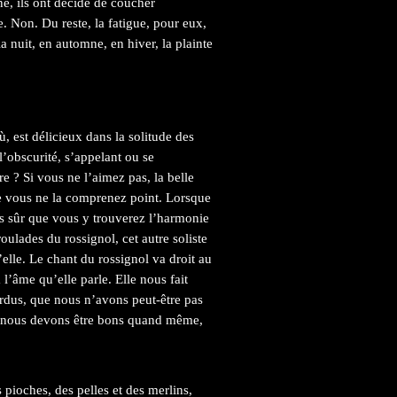
é, ils ont décidé de coucher
e. Non. Du reste, la fatigue, pour eux,
a nuit, en automne, en hiver, la plainte
, est délicieux dans la solitude des
l’obscurité, s’appelant ou se
re ? Si vous ne l’aimez pas, la belle
e vous ne la comprenez point. Lorsque
is sûr que vous y trouverez l’harmonie
 roulades du rossignol, cet autre soliste
’elle. Le chant du rossignol va droit au
 l’âme qu’elle parle. Elle nous fait
rdus, que nous n’avons peut-être pas
que nous devons être bons quand même,
 pioches, des pelles et des merlins,