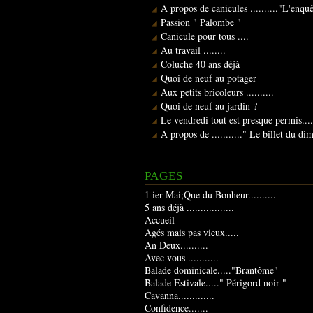
A propos de canicules .........."L'enqu
Passion " Palombe "
Canicule pour tous ....
Au travail ........
Coluche 40 ans déjà
Quoi de neuf au potager
Aux petits bricoleurs ..........
Quoi de neuf au jardin ?
Le vendredi tout est presque permis....
A propos de ..........." Le billet du d
PAGES
1 ier Mai;Que du Bonheur..........
5 ans déjà .................
Accueil
Âgés mais pas vieux.....
An Deux..........
Avec vous ...........
Balade dominicale....."Brantôme"
Balade Estivale....." Périgord noir "
Cavanna.............
Confidence.......