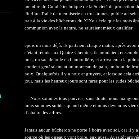
membre du Comité technique de la Société de protection de
tôt d’un Traité de menuiserie en trois tomes, publie au sein 
trait à la vie des bûcherons du XIXe siècle que les mots âpre
communion avec la nature, ne sauraient mieux qualifier
epuis un mois déjà, ils partaient chaque matin, après avoir 
s’étant réunis aux Quatre-Chemins, ils montaient ensemble l
bras, un sac de toile en bandoulière, et arrivaient à la point
contient généralement un morceau de pain, un bout de fr
noix. Quelquefois il y a noix et gruyère, et lorsque cela a
jour, mais les heureux jours sont rares pour les rudes bûch
I
— Nous sommes tous pauvres, sans doute, nous mangeons ma
nous sommes solides quand même et nous devenons vieux, 
d’abattre les arbres.
Jamais aucun bûcheron ne porte à boire avec soi, car il y a 
source où les oiseaux vont boire, eux aussi. Aussitôt arrivé