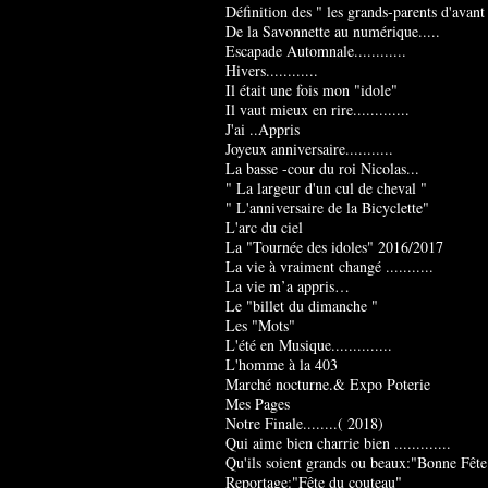
Définition des " les grands-parents d'avant
De la Savonnette au numérique.....
Escapade Automnale............
Hivers............
Il était une fois mon "idole"
Il vaut mieux en rire.............
J'ai ..Appris
Joyeux anniversaire...........
La basse -cour du roi Nicolas...
" La largeur d'un cul de cheval "
" L'anniversaire de la Bicyclette"
L'arc du ciel
La "Tournée des idoles" 2016/2017
La vie à vraiment changé ...........
La vie m’a appris…
Le "billet du dimanche "
Les "Mots"
L'été en Musique..............
L'homme à la 403
Marché nocturne.& Expo Poterie
Mes Pages
Notre Finale........( 2018)
Qui aime bien charrie bien .............
Qu'ils soient grands ou beaux:"Bonne Fête
Reportage:"Fête du couteau"