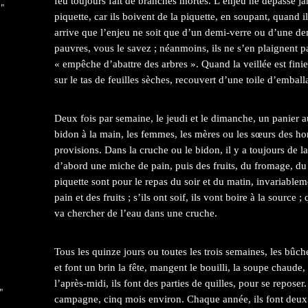
feu toujours fait de branches mortes. L’enjeu ne dépasse j
 "
piquette, car ils boivent de la piquette, en soupant, quand i
arrive que l’enjeu ne soit que d’un demi-verre ou d’une de
pauvres, vous le savez ; néanmoins, ils ne s’en plaignent pas
« empêche d’abattre des arbres ». Quand la veillée est fini
sur le tas de feuilles sèches, recouvert d’une toile d’emball
Deux fois par semaine, le jeudi et le dimanche, un panier a
bidon à la main, les femmes, les mères ou les sœurs des ho
provisions. Dans la cruche ou le bidon, il y a toujours de la 
d’abord une miche de pain, puis des fruits, du fromage, du l
piquette sont pour le repas du soir et du matin, invariablem
pain et des fruits ; s’ils ont soif, ils vont boire à la source 
va chercher de l’eau dans une cruche.
Tous les quinze jours ou toutes les trois semaines, les bûch
et font un brin la fête, mangent le bouilli, la soupe chaude
l’après-midi, ils font des parties de quilles, pour se reposer.
"
campagne, cinq mois environ. Chaque année, ils font deux 