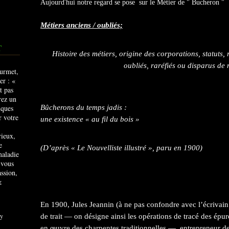
Aujourd'hui notre regard se pose sur le Métier de " Bucheron "
Métiers anciens / oubliés;
T
Histoire des métiers, origine des corporations, statuts,
oubliés, raréfiés ou disparus de 
Bûcherons du temps jadis :
une existence « au fil du bois »
rieux,
e
(D’après « Le Nouvelliste illustré », paru en 1900)
maladie
 vous
ssion,
&
En 1900, Jules Jeannin (à ne pas confondre avec l’écrivain e
y
de trait — on désigne ainsi les opérations de tracé des épur
en œuvre des charpentes traditionnelles —, entrepreneur de