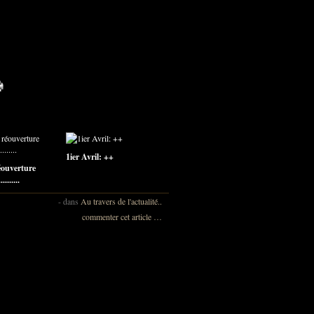
1ier Avril: ++
éouverture
........
-
dans
Au travers de l'actualité..
commenter cet article
…