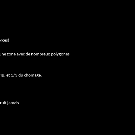
rces)
it d une zone avec de nombreux polygones
 PIB, et 1/3 du chomage.
truit jamais.