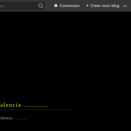
Connexion
+
Créer mon blog
encia ............