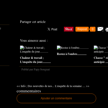
Partager cet article
e
Repost
0
Vous aimerez aussi :
Restez à l'ombre.............
Chaleur & travail ;
Chasse " r
L'enquête du jour............
anticipée .....
Publié par Papy-bougnat
<< Info ; Des nouvelles de nos...
L'enquête de la semaine .... >>
commentaires
Ajouter un commentaire