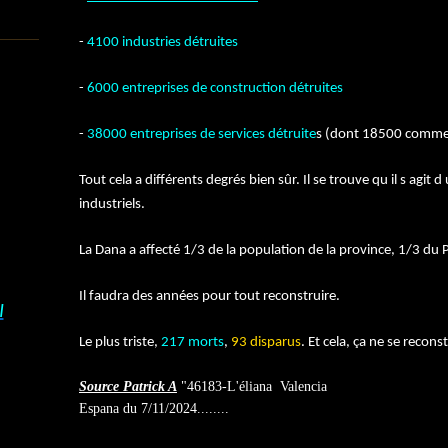
-
4100 industries détruites
-
6000 entreprises de construction détruites
-
38000 entreprises de services détruite
s (dont 18500 comme
Tout cela a différents degrés bien sûr. Il se trouve qu il s ag
industriels.
La Dana a affecté 1/3 de la population de la province, 1/3 du
Il faudra des années pour tout reconstruire.
I
Le plus triste,
217 morts
,
93 disparus
. Et cela, ça ne se recons
Source Patrick A
"46183-L'éliana Valencia
Espana du 7/11/2024........