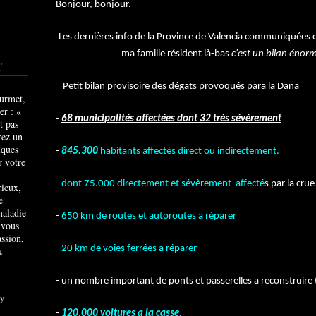
Bonjour, bonjour.
Les dernières info de la Province de Valencia communiquées
ma famille résident là-bas
c'est un bilan énorme
T
Petit bilan provisoire des dégats provoqués para la Dana
-
68 municipalités affectées dont 32 très sévèrement
-
845.300
habitants affectés direct ou indirectement.
-
dont 75.000 directement et sévèrement affecté
s par la crue
rieux,
e
maladie
-
650 km de routes et autoroutes a réparer
 vous
ssion,
-
20 km de voies ferrées a réparer
&
- un nombre important de ponts et passerelles a reconstruire (j 
y
-
120.000 voitures a la casse.