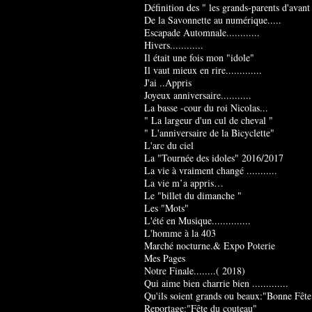
Définition des " les grands-parents d'avant
De la Savonnette au numérique.....
Escapade Automnale............
Hivers............
Il était une fois mon "idole"
Il vaut mieux en rire.............
J'ai ..Appris
Joyeux anniversaire...........
La basse -cour du roi Nicolas...
" La largeur d'un cul de cheval "
" L'anniversaire de la Bicyclette"
L'arc du ciel
La "Tournée des idoles" 2016/2017
La vie à vraiment changé ...........
La vie m’a appris…
Le "billet du dimanche "
Les "Mots"
L'été en Musique..............
L'homme à la 403
Marché nocturne.& Expo Poterie
Mes Pages
Notre Finale........( 2018)
Qui aime bien charrie bien .............
Qu'ils soient grands ou beaux:"Bonne Fête
Reportage:"Fête du couteau"