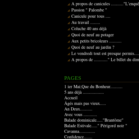
A propos de canicules .........."L'enqu
Passion " Palombe "
Canicule pour tous ....
Au travail ........
Coluche 40 ans déjà
Quoi de neuf au potager
Aux petits bricoleurs ..........
Quoi de neuf au jardin ?
Le vendredi tout est presque permis....
A propos de ..........." Le billet du d
PAGES
1 ier Mai;Que du Bonheur..........
5 ans déjà .................
Accueil
Âgés mais pas vieux.....
An Deux..........
Avec vous ...........
Balade dominicale....."Brantôme"
Balade Estivale....." Périgord noir "
Cavanna.............
Confidence.......