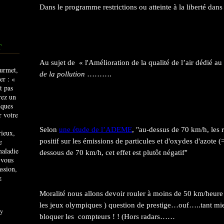
Dans le programme restrictions ou atteinte à la liberté dans 
T
Au sujet de « l'Amélioration de la qualité de l’air dédié a
de la pollution
……….
Selon
une étude de l’ADEME
, "au-dessus de 70 km/h, les r
rieux,
e
positif sur les émissions de particules et d'oxydes d'azote (
maladie
dessous de 70 km/h, cet effet est plutôt négatif"
 vous
ssion,
&
Moralité nous allons devoir rouler à moins de 50 km/heur
les jeux olympiques ) question de prestige…ouf…..tant mie
y
bloquer les compteurs ! ! (Hors radars……