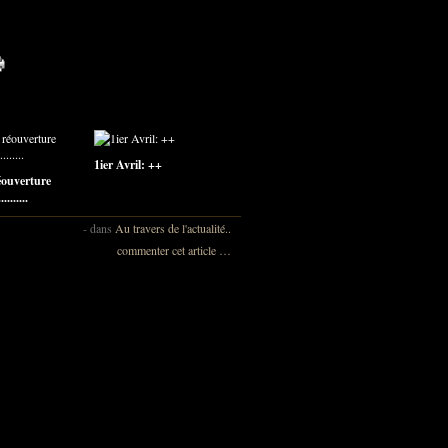
1ier Avril: ++
éouverture
........
-
dans
Au travers de l'actualité..
commenter cet article
…