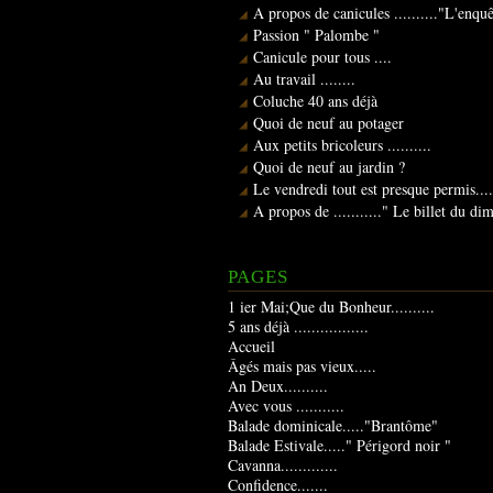
A propos de canicules .........."L'enqu
Passion " Palombe "
Canicule pour tous ....
Au travail ........
Coluche 40 ans déjà
Quoi de neuf au potager
Aux petits bricoleurs ..........
Quoi de neuf au jardin ?
Le vendredi tout est presque permis....
A propos de ..........." Le billet du d
PAGES
1 ier Mai;Que du Bonheur..........
5 ans déjà .................
Accueil
Âgés mais pas vieux.....
An Deux..........
Avec vous ...........
Balade dominicale....."Brantôme"
Balade Estivale....." Périgord noir "
Cavanna.............
Confidence.......