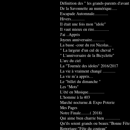
Définition des " les grands-parents d'avant
De la Savonnette au numérique.....
Escapade Automnale............
Hivers............
Il était une fois mon "idole"
Il vaut mieux en rire.............
J'ai ..Appris
Joyeux anniversaire...........
La basse -cour du roi Nicolas...
" La largeur d'un cul de cheval "
" L'anniversaire de la Bicyclette"
L'arc du ciel
La "Tournée des idoles" 2016/2017
La vie à vraiment changé ...........
La vie m’a appris…
Le "billet du dimanche "
Les "Mots"
L'été en Musique..............
L'homme à la 403
Marché nocturne.& Expo Poterie
Mes Pages
Notre Finale........( 2018)
Qui aime bien charrie bien .............
Qu'ils soient grands ou beaux:"Bonne Fête
Reportage:"Fête du couteau"