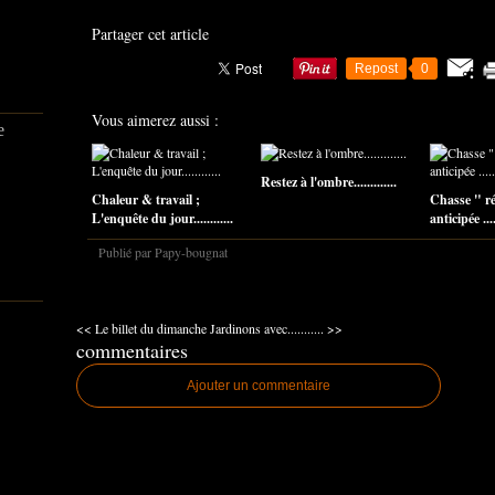
Partager cet article
Repost
0
Vous aimerez aussi :
e
Restez à l'ombre.............
Chaleur & travail ;
Chasse " r
L'enquête du jour............
anticipée .....
Publié par Papy-bougnat
<< Le billet du dimanche
Jardinons avec........... >>
commentaires
Ajouter un commentaire