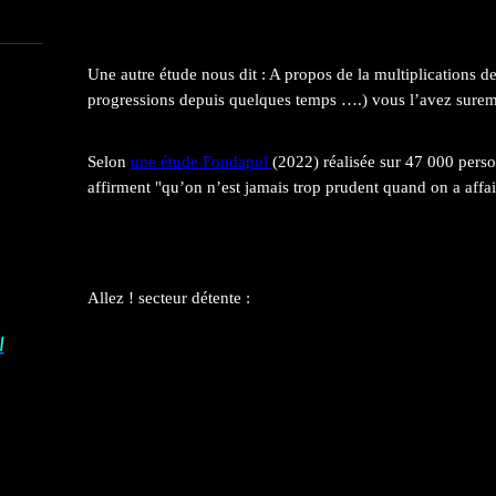
Une autre étude nous dit : A propos de la multiplications de
progressions depuis quelques temps ….) vous l’avez sureme
Selon
une étude Fondapol
(2022) réalisée sur 47 000 pers
affirment "qu’on n’est jamais trop prudent quand on a affai
Allez ! secteur détente :
I