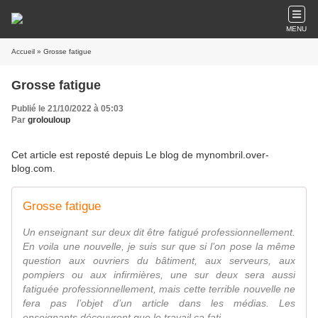
MENU
Accueil
» Grosse fatigue
Grosse fatigue
Publié le 21/10/2022 à 05:03
Par
grolouloup
Cet article est reposté depuis
Le blog de mynombril.over-
blog.com
.
Grosse fatigue
Un enseignant sur deux dit être fatigué professionnellement.
En voila une nouvelle, je suis sur que si l’on pose la même
question aux ouvriers du bâtiment, aux serveurs, aux
pompiers ou aux infirmières, une sur deux sera aussi
fatiguée professionnellement, mais cette terrible nouvelle ne
fera pas l’objet d’un article dans les médias. Les
enseignants découvrent que le travail ça fati