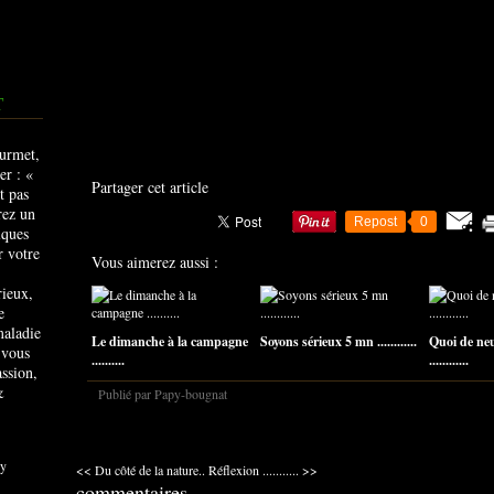
T
Partager cet article
Repost
0
Vous aimerez aussi :
rieux,
e
maladie
Le dimanche à la campagne
Soyons sérieux 5 mn ............
Quoi de ne
 vous
..........
............
ssion,
&
Publié par Papy-bougnat
y
<< Du côté de la nature..
Réflexion ........... >>
commentaires