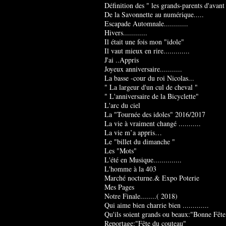
Définition des " les grands-parents d'avant
De la Savonnette au numérique.....
Escapade Automnale............
Hivers............
Il était une fois mon "idole"
Il vaut mieux en rire.............
J'ai ..Appris
Joyeux anniversaire...........
La basse -cour du roi Nicolas...
" La largeur d'un cul de cheval "
" L'anniversaire de la Bicyclette"
L'arc du ciel
La "Tournée des idoles" 2016/2017
La vie à vraiment changé ...........
La vie m’a appris…
Le "billet du dimanche "
Les "Mots"
L'été en Musique..............
L'homme à la 403
Marché nocturne.& Expo Poterie
Mes Pages
Notre Finale........( 2018)
Qui aime bien charrie bien .............
Qu'ils soient grands ou beaux:"Bonne Fête
Reportage:"Fête du couteau"