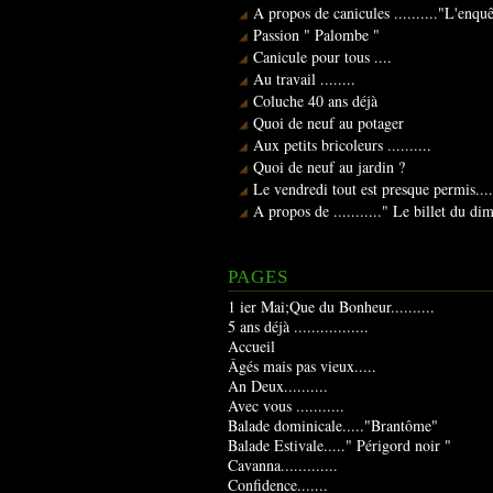
A propos de canicules .........."L'enqu
Passion " Palombe "
Canicule pour tous ....
Au travail ........
Coluche 40 ans déjà
Quoi de neuf au potager
Aux petits bricoleurs ..........
Quoi de neuf au jardin ?
Le vendredi tout est presque permis....
A propos de ..........." Le billet du d
PAGES
1 ier Mai;Que du Bonheur..........
5 ans déjà .................
Accueil
Âgés mais pas vieux.....
An Deux..........
Avec vous ...........
Balade dominicale....."Brantôme"
Balade Estivale....." Périgord noir "
Cavanna.............
Confidence.......