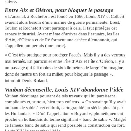
suivre.
Entre Aix et Oléron, pour bloquer le passage
« L’arsenal, à Rochefort, est fondé en 1666. Louis XIV et Colbert
avaient alors besoin d’une marine de guerre permanente. Brest,
Toulon et Rochefort vont participer à cela. Il faut protéger cet
espace industriel. Avant même d’arriver dans l’estuaire, les îles
d’Aix, d’Oléron et de Ré forment une espèce d’entonnoir, qui
s’appellent un pertuis (une porte).
« C’est très pratique pour protéger l’accès. Mais il y a des verrous
mal fermés. En particulier entre l’île d’Aix et l’île d’Oléron, il y a
un passage qui fait moins de six kilomètres de large. On imagine
donc de mettre un fort au milieu pour bloquer le passage »,
introduit Denis Roland.
Vauban déconseille, Louis XIV abandonne l’idée
Vauban décourage pourtant de tels travaux qui lui paraissent
compliqués et, surtout, bien trop coûteux. « On savait qu’il y avait
un banc de sable à cet endroit, cartographié un siècle plus tôt par
les Hollandais. » D’où l’appellation « Boyard », phonétiquement
proche en hollandais du terme signifiant « banc de sable ». Malgré
ce fameux banc de sable qui rend possible la construction du fort,