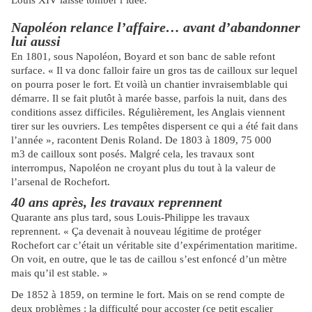
Louis XIV laisse tomber l’idée.
Napoléon relance l’affaire… avant d’abandonner
lui aussi
En 1801, sous Napoléon, Boyard et son banc de sable refont
surface. « Il va donc falloir faire un gros tas de cailloux sur lequel
on pourra poser le fort. Et voilà un chantier invraisemblable qui
démarre. Il se fait plutôt à marée basse, parfois la nuit, dans des
conditions assez difficiles. Régulièrement, les Anglais viennent
tirer sur les ouvriers. Les tempêtes dispersent ce qui a été fait dans
l’année », racontent Denis Roland. De 1803 à 1809, 75 000
m3 de cailloux sont posés. Malgré cela, les travaux sont
interrompus, Napoléon ne croyant plus du tout à la valeur de
l’arsenal de Rochefort.
40 ans après, les travaux reprennent
Quarante ans plus tard, sous Louis-Philippe les travaux
reprennent. « Ça devenait à nouveau légitime de protéger
Rochefort car c’était un véritable site d’expérimentation maritime.
On voit, en outre, que le tas de caillou s’est enfoncé d’un mètre
mais qu’il est stable. »
De 1852 à 1859, on termine le fort. Mais on se rend compte de
deux problèmes : la difficulté pour accoster (ce petit escalier