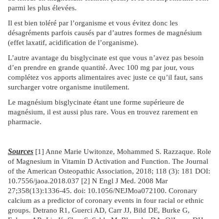
parmi les plus élevées.
Il est bien toléré par l’organisme et vous évitez donc les
désagréments parfois causés par d’autres formes de magnésium
(effet laxatif, acidification de l’organisme).
L’autre avantage du bisglycinate est que vous n’avez pas besoin
d’en prendre en grande quantité. Avec 100 mg par jour, vous
complétez vos apports alimentaires avec juste ce qu’il faut, sans
surcharger votre organisme inutilement.
Le magnésium bisglycinate étant une forme supérieure de
magnésium, il est aussi plus rare. Vous en trouvez rarement en
pharmacie.
Sources
[1] Anne Marie Uwitonze, Mohammed S. Razzaque. Role
of Magnesium in Vitamin D Activation and Function. The Journal
of the American Osteopathic Association, 2018; 118 (3): 181 DOI:
10.7556/jaoa.2018.037 [2] N Engl J Med. 2008 Mar
27;358(13):1336-45. doi: 10.1056/NEJMoa072100. Coronary
calcium as a predictor of coronary events in four racial or ethnic
groups. Detrano R1, Guerci AD, Carr JJ, Bild DE, Burke G,