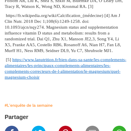
Folsom AR, Liu K, Shea S, Szklo M, Bluemke DA, O’Leary DH,
Tracy R, Watson K, Wong ND, Kronmal RA. [3]
https://fr.wikipedia.org/wiki/Calcification_(médecine) [4] Am J
Clin Nutr. 2018 Dec 1;108(6):1249-1258. doi:
10.1093/ajcn/nqy274. Magnesium status and supplementation
influence vitamin D status and metabolism: results from a
randomized trial. Dai Q1, Zhu X1, Manson JE2,3, Song Y4, Li
X5, Franke AA5, Costello RB6, Rosanoff A6, Nian H7, Fan L8,
Murff H1, Ness RM9, Seidner DL9, Yu C7, Shrubsole MJ1.
[5]
https://www.lanutrition.fr/bien-dans-sa-sante/les-complements-
alimentaires/les-principaux-complements-alimentaires/les-
complements-correcteurs-de-l-alimentation/le-magnesium/quel-
magnesium-choisir
#L'enquête de la semaine
Partager