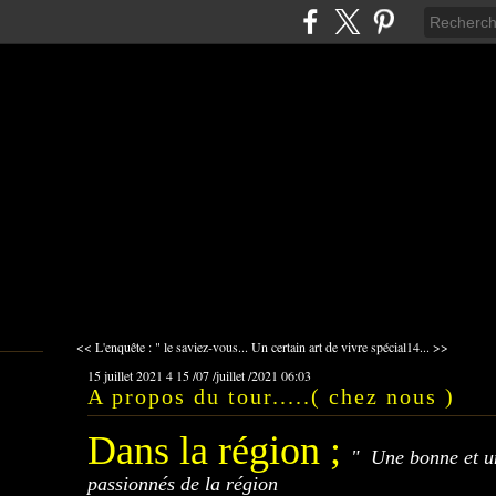
<< L'enquête : " le saviez-vous...
Un certain art de vivre spécial14... >>
15 juillet 2021
4
15
/
07
/
juillet
/
2021
06:03
A propos du tour.....( chez nous )
Dans la région ;
"
Une bonne et u
passionnés de la région