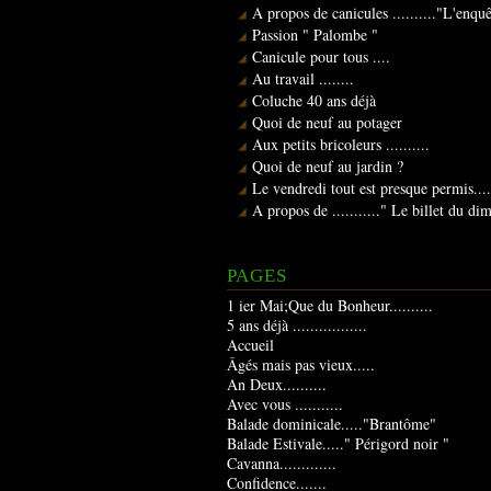
A propos de canicules .........."L'enqu
Passion " Palombe "
Canicule pour tous ....
Au travail ........
Coluche 40 ans déjà
Quoi de neuf au potager
Aux petits bricoleurs ..........
Quoi de neuf au jardin ?
Le vendredi tout est presque permis....
A propos de ..........." Le billet du d
PAGES
1 ier Mai;Que du Bonheur..........
5 ans déjà .................
Accueil
Âgés mais pas vieux.....
An Deux..........
Avec vous ...........
Balade dominicale....."Brantôme"
Balade Estivale....." Périgord noir "
Cavanna.............
Confidence.......