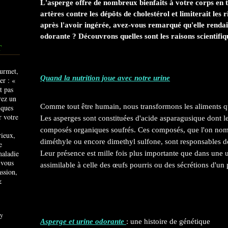
L'asperge offre de nombreux bienfaits à votre corps en t
artères contre les dépôts de cholestérol et limiterait les
après l'avoir ingérée,
avez-vous
remarqué qu'elle rendai
odorante ? Découvrons quelles sont les raisons scientifiq
T
Quand la nutrition joue avec notre urine
Comme tout être humain, nous transformons les aliments que
Les asperges sont constituées d'acide asparagusique dont l
composés organiques soufrés. Ces composés, que l'on nom
rieux,
diméthyle ou encore dimethyl sulfone, sont responsables de
e
maladie
Leur présence est mille fois plus importante que dans une u
 vous
assimilable à celle des œufs pourris ou des sécrétions d'un 
ssion,
&
y
Asperge et urine odorante
: une histoire de génétique