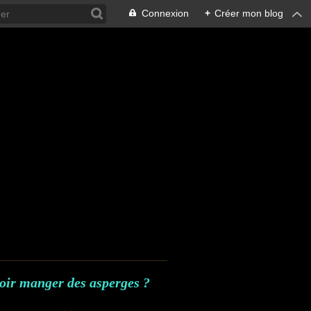
Connexion
+
Créer mon blog
voir manger des asperges ?