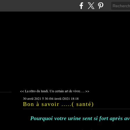
<< La rétro du lundi.
Un certain art de vivre…. >>
30 avril 2021
5
30
/
04
/
avril
/
2021
18:18
Bon à savoir .....( santé)
Pourquoi votre urine sent si fort après a