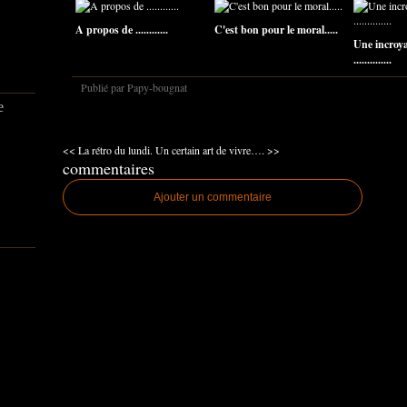
A propos de ............
C'est bon pour le moral.....
Une incroya
..............
Publié par Papy-bougnat
e
<< La rétro du lundi.
Un certain art de vivre…. >>
commentaires
Ajouter un commentaire