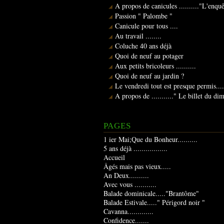
A propos de canicules .........."L'enqu
Passion " Palombe "
Canicule pour tous ....
Au travail ........
Coluche 40 ans déjà
Quoi de neuf au potager
Aux petits bricoleurs ..........
Quoi de neuf au jardin ?
Le vendredi tout est presque permis....
A propos de ..........." Le billet du d
PAGES
1 ier Mai;Que du Bonheur..........
5 ans déjà .................
Accueil
Âgés mais pas vieux.....
An Deux..........
Avec vous ...........
Balade dominicale....."Brantôme"
Balade Estivale....." Périgord noir "
Cavanna.............
Confidence.......