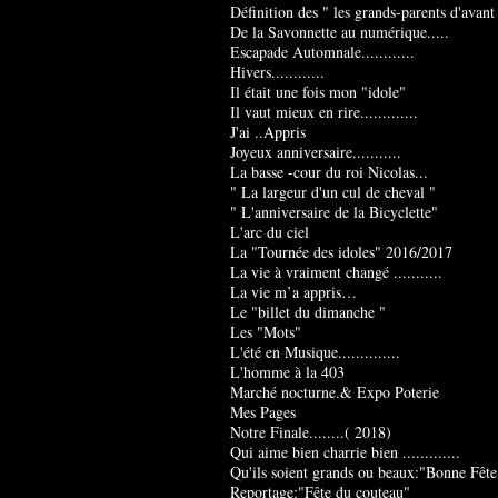
Définition des " les grands-parents d'avant
De la Savonnette au numérique.....
Escapade Automnale............
Hivers............
Il était une fois mon "idole"
Il vaut mieux en rire.............
J'ai ..Appris
Joyeux anniversaire...........
La basse -cour du roi Nicolas...
" La largeur d'un cul de cheval "
" L'anniversaire de la Bicyclette"
L'arc du ciel
La "Tournée des idoles" 2016/2017
La vie à vraiment changé ...........
La vie m’a appris…
Le "billet du dimanche "
Les "Mots"
L'été en Musique..............
L'homme à la 403
Marché nocturne.& Expo Poterie
Mes Pages
Notre Finale........( 2018)
Qui aime bien charrie bien .............
Qu'ils soient grands ou beaux:"Bonne Fête
Reportage:"Fête du couteau"