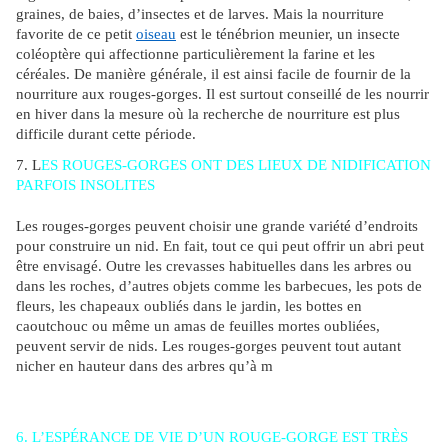
graines, de baies, d’insectes et de larves. Mais la nourriture
favorite de ce petit
oiseau
est le ténébrion meunier, un insecte
coléoptère qui affectionne particulièrement la farine et les
céréales. De manière générale, il est ainsi facile de fournir de la
nourriture aux rouges-gorges. Il est surtout conseillé de les nourrir
en hiver dans la mesure où la recherche de nourriture est plus
difficile durant cette période.
7. L
ES ROUGES-GORGES ONT DES LIEUX DE NIDIFICATION
PARFOIS INSOLITES
Les rouges-gorges peuvent choisir une grande variété d’endroits
pour construire un nid. En fait, tout ce qui peut offrir un abri peut
être envisagé. Outre les crevasses habituelles dans les arbres ou
dans les roches, d’autres objets comme les barbecues, les pots de
fleurs, les chapeaux oubliés dans le jardin, les bottes en
caoutchouc ou même un amas de feuilles mortes oubliées,
peuvent servir de nids. Les rouges-gorges peuvent tout autant
nicher en hauteur dans des arbres qu’à m
ême le sol, tant qu’il y a
quelque chose qui les met à l’abri des regards, et surtout des
prédateurs.
6. L’ESPÉRANCE DE VIE D’UN ROUGE-GORGE EST TRÈS