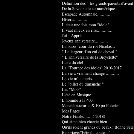
Définition des " les grands-parents d'avant
De la Savonnette au numérique.....
Escapade Automnale............
Hivers............
Il était une fois mon "idole"
Il vaut mieux en rire.............
J'ai ..Appris
Joyeux anniversaire...........
La basse -cour du roi Nicolas...
" La largeur d'un cul de cheval "
" L'anniversaire de la Bicyclette"
L'arc du ciel
La "Tournée des idoles" 2016/2017
La vie à vraiment changé ...........
La vie m’a appris…
Le "billet du dimanche "
Les "Mots"
L'été en Musique..............
L'homme à la 403
Marché nocturne.& Expo Poterie
Mes Pages
Notre Finale........( 2018)
Qui aime bien charrie bien .............
Qu'ils soient grands ou beaux:"Bonne Fête
Reportage:"Fête du couteau"