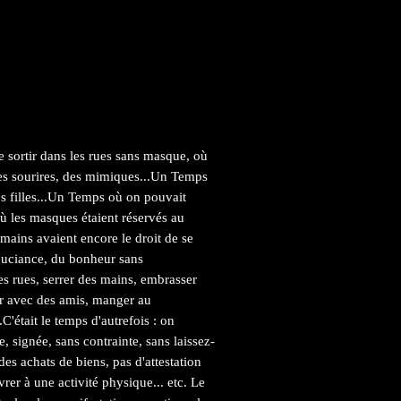
e sortir dans les rues sans masque, où
 des sourires, des mimiques...Un Temps
es filles...Un Temps où on pouvait
ù les masques étaient réservés au
mains avaient encore le droit de se
ouciance, du bonheur sans
les rues, serrer des mains, embrasser
ter avec des amis, manger au
.C'était le temps d'autrefois : on
e, signée, sans contrainte, sans laissez-
 des achats de biens, pas d'attestation
vrer à une activité physique... etc. Le