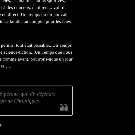
acles, les manifestations sportives, les
 à des concerts, en direct... voir de
ue en direct. Un Temps où on pouvait
te sa famille au complet pour les fêtes
 permis, tout était possible...Un Temps
 de science-fiction...Un Temps que nous
re comme avant, pourrons-nous un jour
pas ….
erté perdue que de défendre
 Corona Chroniques.
e