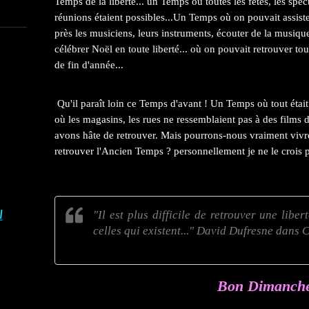
Temps de la liberté... un Temps où toutes les fêtes, les spect
réunions étaient possibles...Un Temps où on pouvait assister
près les musiciens, leurs instruments, écouter de la musiq
célébrer Noël en toute liberté... où on pouvait retrouver tou
de fin d'année...
Qu'il paraît loin ce Temps d'avant ! Un Temps où tout était
où les magasins, les rues ne ressemblaient pas à des films
avons hâte de retrouver. Mais pourrons-nous vraiment viv
retrouver l'Ancien Temps ? personnellement je ne le crois 
I
"Il est plus difficile de retrouver une lib
celles qui existent..." David Dufresne dans
Bon Dimanch