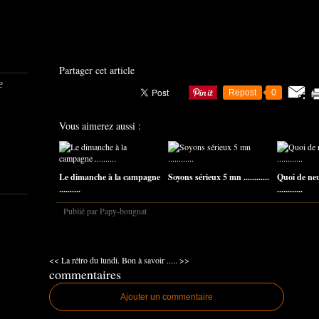
Partager cet article
e
Repost
0
Vous aimerez aussi :
Le dimanche à la campagne
Soyons sérieux 5 mn ............
Quoi de ne
..........
............
Publié par Papy-bougnat
<< La rétro du lundi.
Bon à savoir ..... >>
commentaires
Ajouter un commentaire