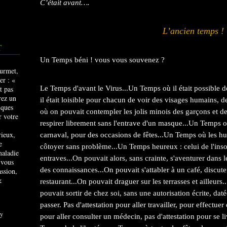
C’était avant….
L’ancien temps !
T
Un Temps béni ! vous vous souvenez ?
Le Temps d'avant le Virus...Un Temps où il était possible d
il était loisible pour chacun de voir des visages humains,
où on pouvait contempler les jolis minois des garçons et d
respirer librement sans l'entrave d'un masque...Un Temps o
rieux,
carnaval, pour des occasions de fêtes...Un Temps où les hu
e
côtoyer sans problème...Un Temps heureux : celui de l'ins
maladie
entraves...On pouvait alors, sans crainte, s'aventurer dans 
 vous
des connaissances...On pouvait s'attabler à un café, discu
ssion,
&
restaurant...On pouvait draguer sur les terrasses et ailleurs..
pouvait sortir de chez soi, sans une autorisation écrite, daté
passer. Pas d'attestation pour aller travailler, pour effectuer
y
pour aller consulter un médecin, pas d'attestation pour se li