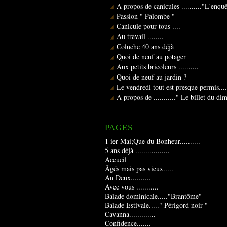
A propos de canicules .........."L'enqu
Passion " Palombe "
Canicule pour tous ....
Au travail ........
Coluche 40 ans déjà
Quoi de neuf au potager
Aux petits bricoleurs ..........
Quoi de neuf au jardin ?
Le vendredi tout est presque permis....
A propos de ..........." Le billet du d
PAGES
1 ier Mai;Que du Bonheur..........
5 ans déjà .................
Accueil
Âgés mais pas vieux.....
An Deux..........
Avec vous ...........
Balade dominicale....."Brantôme"
Balade Estivale....." Périgord noir "
Cavanna.............
Confidence.......