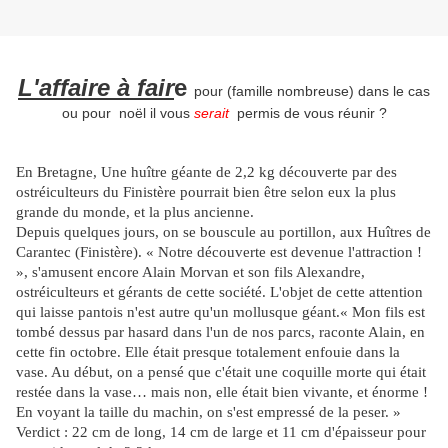
L'affaire à fair
e
pour (famille nombreuse) dans le cas
ou pour noël il vous
serait
permis de vous réunir ?
En Bretagne, Une huître géante de 2,2 kg découverte par
des
ostréiculteurs du Finistère pourrait bien être selon
eux la plus
grande du monde, et la plus ancienne.
Depuis quelques jours, on se bouscule au portillon, aux Huîtres de
Carantec (Finistère). « Notre découverte est devenue l'attraction !
», s'amusent encore Alain Morvan et son fils Alexandre,
ostréiculteurs et gérants de cette société. L'objet de cette attention
qui laisse pantois n'est autre qu'un mollusque géant.
« Mon fils est
tombé dessus par hasard dans l'un de nos parcs, raconte Alain, en
cette fin octobre. Elle était presque totalement enfouie dans la
vase. Au début, on a pensé que c'était une coquille morte qui était
restée dans la vase… mais non, elle était bien vivante, et énorme !
En voyant la taille du machin, on s'est empressé de la peser. »
Verdict : 22 cm de long, 14 cm de large et 11 cm d'épaisseur pour