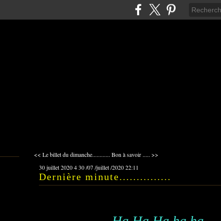
<< Le billet du dimanche............
Bon à savoir ..... >>
30 juillet 2020
4
30
/
07
/
juillet
/
2020
22:11
Dernière minute...............
Ha,Ha,Ha,ha,ha,...