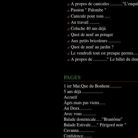
A propos de canicules .........."L'enqu
Passion " Palombe "
Canicule pour tous ....
Au travail ........
Coluche 40 ans déjà
Quoi de neuf au potager
Aux petits bricoleurs ..........
Quoi de neuf au jardin ?
Le vendredi tout est presque permis....
A propos de ..........." Le billet du d
PAGES
1 ier Mai;Que du Bonheur..........
5 ans déjà .................
Accueil
Âgés mais pas vieux.....
An Deux..........
Avec vous ...........
Balade dominicale....."Brantôme"
Balade Estivale....." Périgord noir "
Cavanna.............
Confidence.......