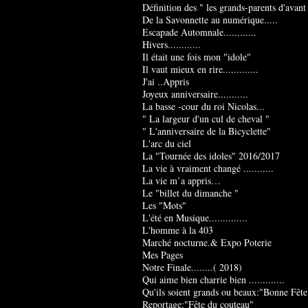
Définition des " les grands-parents d'avant
De la Savonnette au numérique.....
Escapade Automnale............
Hivers............
Il était une fois mon "idole"
Il vaut mieux en rire.............
J'ai ..Appris
Joyeux anniversaire...........
La basse -cour du roi Nicolas...
" La largeur d'un cul de cheval "
" L'anniversaire de la Bicyclette"
L'arc du ciel
La "Tournée des idoles" 2016/2017
La vie à vraiment changé ...........
La vie m’a appris…
Le "billet du dimanche "
Les "Mots"
L'été en Musique..............
L'homme à la 403
Marché nocturne.& Expo Poterie
Mes Pages
Notre Finale........( 2018)
Qui aime bien charrie bien .............
Qu'ils soient grands ou beaux:"Bonne Fête
Reportage:"Fête du couteau"