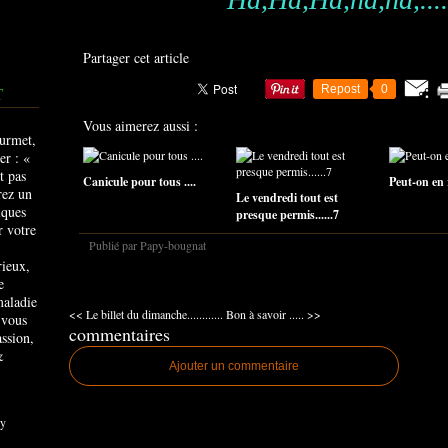
Partager cet article
Repost
0
T
Vous aimerez aussi :
Canicule pour tous ....
Peut-on en r
Le vendredi tout est
presque permis......7
Publié par Papy-bougnat
rieux,
e
maladie
<< Le billet du dimanche............
Bon à savoir ..... >>
 vous
commentaires
ssion,
&
Ajouter un commentaire
y