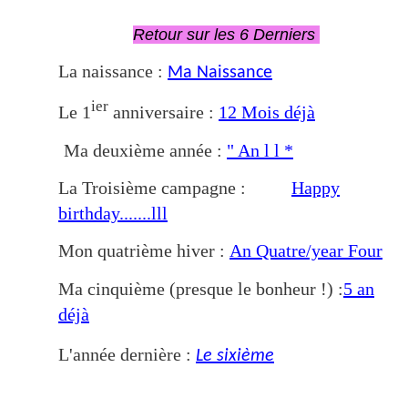
Retour sur les 6 Derniers
La naissance :
Ma Naissance
ier
Le 1
anniversaire :
12 Mois déjà
Ma deuxième année :
" An l l *
La Troisième campagne :
Happy
birthday.......lll
Mon quatrième hiver :
An Quatre/year Four
Ma cinquième (presque le bonheur !) :
5 an
déjà
L'année dernière :
Le sixième