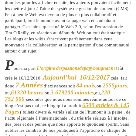
données pour les afficher ensuite, les auteurs pouvaient facilement
les mettre à jour à l'aide de système de gestion de contenu (CMS).
Peu à peu le Web est devenu de plus en plus collaboratif et
participatif, tout le monde ayant sa page web et souhaitant
partager. C'est ainsi qu'est né le Web 2.0, selon l'expression de
Tim O'Reilly, en réaction au début du Web ou tout était statique.
Les blogs et les wikis s'inscrivent parfaitement dans cette
mouvance : la collaboration et la participation d'une communauté
autour d'un sujet.
P
L’origine despassionsdepapybougnat.net
our ma part
fût
Aujourd’hui 16/12/2017
crée le 16/12/2010.
cela fait
7 Années
84 mois
,
2555jours
donc
d’existences soit
ou,
,
61320 heures
3 679200 minutes
220
ou,
,ou,
,ou,
752 000
secondes que nous nous sommes réunis autour de ce
6500 articles & 145
blog c’est pas mal ,ce blog qui a produit
Pages
( billets divers & variés ) allant de l’humour à la peine , de
l’actu régionale à l’internationale , du très très sérieux à l’insolite,
des joies et des peines que nous apporte le quotidien sportif. Sans
oublier les combats de nos politiques à l’approche de chaque de