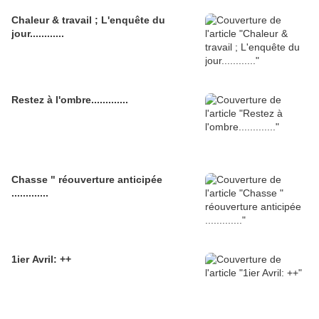
Chaleur & travail ; L'enquête du
jour............
Restez à l'ombre.............
Chasse " réouverture anticipée
.............
1ier Avril: ++