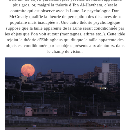
plus gros, or, malgré la théorie d’Ibn Al-Haytham, c’est le
contraire qui est observé avec la Lune. Le psychologue Don
McCready qualifie la théorie de perception des distances de «
populaire mais inadaptée ». Une autre théorie psychologique
suppose que la taille apparente de la Lune serait conditionnée par
les objets que l’on voit autour (montagnes, arbres etc..). Cette idée
rejoint la théorie d’Ebbinghaus qui dit que la taille apparente des
objets est conditionnée par les objets présents aux alentours, dans
le champ de vision.