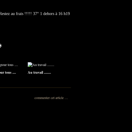
Restez au frais !!!!! 37° 1 dehors à 16 h19
r tous ....
Au travail ........
commenter cet article
…