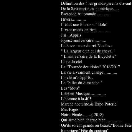
Définition des " les grands-parents d'avant
De la Savonnette au numérique.....
Escapade Automnale............
Hivers............
Il était une fois mon "idole"
Il vaut mieux en rire.............
J'ai ..Appris
Joyeux anniversaire...........
La basse -cour du roi Nicolas...
" La largeur d'un cul de cheval "
" L'anniversaire de la Bicyclette"
L'arc du ciel
La "Tournée des idoles" 2016/2017
La vie à vraiment changé ...........
La vie m’a appris…
Le "billet du dimanche "
Les "Mots"
L'été en Musique..............
L'homme à la 403
Marché nocturne.& Expo Poterie
Mes Pages
Notre Finale........( 2018)
Qui aime bien charrie bien .............
Qu'ils soient grands ou beaux:"Bonne Fête
Reportage:"Fête du couteau"