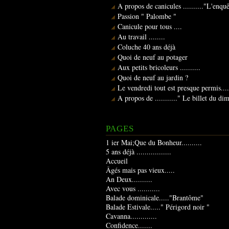
A propos de canicules .........."L'enqu
Passion " Palombe "
Canicule pour tous ....
Au travail ........
Coluche 40 ans déjà
Quoi de neuf au potager
Aux petits bricoleurs ..........
Quoi de neuf au jardin ?
Le vendredi tout est presque permis....
A propos de ..........." Le billet du d
PAGES
1 ier Mai;Que du Bonheur..........
5 ans déjà .................
Accueil
Âgés mais pas vieux.....
An Deux..........
Avec vous ...........
Balade dominicale....."Brantôme"
Balade Estivale....." Périgord noir "
Cavanna.............
Confidence.......