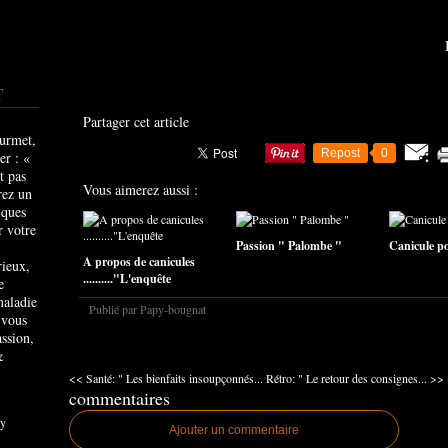
T
Partager cet article
Repost
0
Vous aimerez aussi :
Passion " Palombe "
Canicule pou
A propos de canicules
rieux,
.........."L'enquête
e
maladie
Publié par Papy-bougnat
 vous
ssion,
&
<< Santé: " Les bienfaits insoupçonnés...
Rétro: " Le retour des consignes... >>
commentaires
y
Ajouter un commentaire