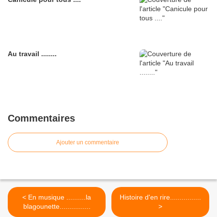
Au travail ........
Commentaires
Ajouter un commentaire
< En musique ..........la
Histoire d'en rire................
blagounette................
>