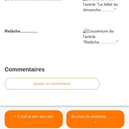
Relâche...............
Commentaires
Ajouter un commentaire
< C'est la der des der
Je vous la souhaite............
.................
>