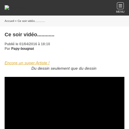
MENU
Accueil
» Ce soir vidéo............
Ce soir vidéo............
Publié le 01/04/2016 à 18:10
Par
Papy-bougnat
Encore un super Artiste !
Du dessin seulement que du dessin