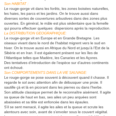
Son HABITAT :
Le rouge-gorge vit dans les forêts, les zones boisées naturelles,
les haies, les parcs et les jardins. On le trouve aussi dans
diverses sortes de couvertures arbustives dans des zones plus
ouvertes. En général, le mâle est plus sédentaire que la femelle
qui pourra effectuer quelques dispersions après la reproduction.
La DISTRIBUTION GEOGRAPHIQUE:
Le rouge-gorge vit en Europe et en Grande Bretagne. Les
oiseaux vivant dans le nord de l’habitat migrent vers le sud en
hiver. On le trouve aussi en Afrique du Nord et jusqu’à l’Est de la
Sibérie et en Iran. Il est également présent sur les îles de
l’Atlantique telles que Madère, les Canaries et les Açores.
Des tentatives d’introduction de l’espèce sur d’autres continents
ont échoué.
Son COMPORTEMENTS DANS LA VIE SAUVAGE:
Le rouge-gorge se pose souvent à découvert quand il chasse. Il
regarde le sol avec attention afin de débusquer une proie. Il
sautille çà et là en picorant dans les pierres ou dans l’herbe.
Son attitude classique permet de le reconnaître aisément. Il agite
sa queue de haut en bas, ses ailes un peu arquées sont
abaissées et sa tête est enfoncée dans les épaules.
S’il se sent menacé, il agite les ailes et la queue et scrute les
alentours avec soin, avant de s’envoler sous le couvert végétal.