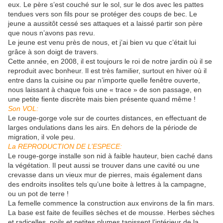
eux. Le père s’est couché sur le sol, sur le dos avec les pattes
tendues vers son fils pour se protéger des coups de bec. Le
jeune a aussitôt cessé ses attaques et a laissé partir son père
que nous n’avons pas revu.
Le jeune est venu près de nous, et j’ai bien vu que c’était lui
grâce à son doigt de travers.
Cette année, en 2008, il est toujours le roi de notre jardin où il se
reproduit avec bonheur. Il est très familier, surtout en hiver où il
entre dans la cuisine ou par n’importe quelle fenêtre ouverte,
nous laissant à chaque fois une « trace » de son passage, en
une petite fiente discrète mais bien présente quand même !
Son VOL:
Le rouge-gorge vole sur de courtes distances, en effectuant de
larges ondulations dans les airs. En dehors de la période de
migration, il vole peu.
La REPRODUCTION DE L’ESPECE:
Le rouge-gorge installe son nid à faible hauteur, bien caché dans
la végétation. Il peut aussi se trouver dans une cavité ou une
crevasse dans un vieux mur de pierres, mais également dans
des endroits insolites tels qu’une boite à lettres à la campagne,
ou un pot de terre !
La femelle commence la construction aux environs de la fin mars.
La base est faite de feuilles sèches et de mousse. Herbes sèches
et radicelles, poils et petites plumes tapissent l’intérieur de la