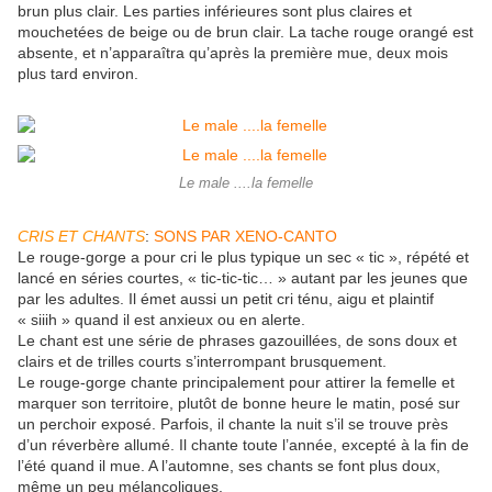
brun plus clair. Les parties inférieures sont plus claires et
mouchetées de beige ou de brun clair. La tache rouge orangé est
absente, et n’apparaîtra qu’après la première mue, deux mois
plus tard environ.
Le male ....la femelle
CRIS ET CHANTS
:
SONS PAR XENO-CANTO
Le rouge-gorge a pour cri le plus typique un sec « tic », répété et
lancé en séries courtes, « tic-tic-tic… » autant par les jeunes que
par les adultes. Il émet aussi un petit cri ténu, aigu et plaintif
« siiih » quand il est anxieux ou en alerte.
Le chant est une série de phrases gazouillées, de sons doux et
clairs et de trilles courts s’interrompant brusquement.
Le rouge-gorge chante principalement pour attirer la femelle et
marquer son territoire, plutôt de bonne heure le matin, posé sur
un perchoir exposé. Parfois, il chante la nuit s’il se trouve près
d’un réverbère allumé. Il chante toute l’année, excepté à la fin de
l’été quand il mue. A l’automne, ses chants se font plus doux,
même un peu mélancoliques.