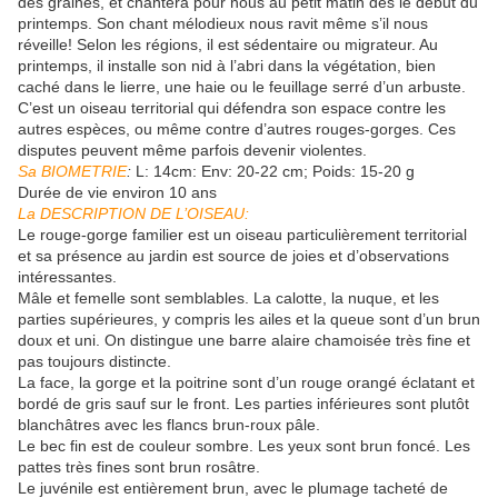
des graines, et chantera pour nous au petit matin dès le début du
printemps. Son chant mélodieux nous ravit même s’il nous
réveille! Selon les régions, il est sédentaire ou migrateur. Au
printemps, il installe son nid à l’abri dans la végétation, bien
caché dans le lierre, une haie ou le feuillage serré d’un arbuste.
C’est un oiseau territorial qui défendra son espace contre les
autres espèces, ou même contre d’autres rouges-gorges. Ces
disputes peuvent même parfois devenir violentes.
Sa BIOMETRIE
:
L: 14cm: Env: 20-22 cm; Poids: 15-20 g
Durée de vie environ 10 ans
La DESCRIPTION DE L’OISEAU:
Le rouge-gorge familier est un oiseau particulièrement territorial
et sa présence au jardin est source de joies et d’observations
intéressantes.
Mâle et femelle sont semblables. La calotte, la nuque, et les
parties supérieures, y compris les ailes et la queue sont d’un brun
doux et uni. On distingue une barre alaire chamoisée très fine et
pas toujours distincte.
La face, la gorge et la poitrine sont d’un rouge orangé éclatant et
bordé de gris sauf sur le front. Les parties inférieures sont plutôt
blanchâtres avec les flancs brun-roux pâle.
Le bec fin est de couleur sombre. Les yeux sont brun foncé. Les
pattes très fines sont brun rosâtre.
Le juvénile est entièrement brun, avec le plumage tacheté de