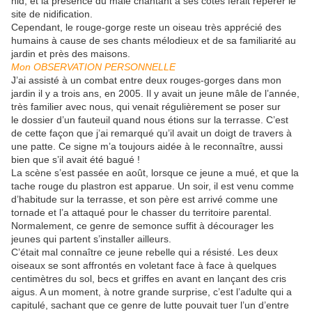
nid, et la présence du mâle chantant à ses côtés ferait repérer le
site de nidification.
Cependant, le rouge-gorge reste un oiseau très apprécié des
humains à cause de ses chants mélodieux et de sa familiarité au
jardin et près des maisons.
Mon OBSERVATION PERSONNELLE
J’ai assisté à un combat entre deux rouges-gorges dans mon
jardin il y a trois ans, en 2005. Il y avait un jeune mâle de l’année,
très familier avec nous, qui venait régulièrement se poser sur
le dossier d’un fauteuil quand nous étions sur la terrasse. C’est
de cette façon que j’ai remarqué qu’il avait un doigt de travers à
une patte. Ce signe m’a toujours aidée à le reconnaître, aussi
bien que s’il avait été bagué !
La scène s’est passée en août, lorsque ce jeune a mué, et que la
tache rouge du plastron est apparue. Un soir, il est venu comme
d’habitude sur la terrasse, et son père est arrivé comme une
tornade et l’a attaqué pour le chasser du territoire parental.
Normalement, ce genre de semonce suffit à décourager les
jeunes qui partent s’installer ailleurs.
C’était mal connaître ce jeune rebelle qui a résisté. Les deux
oiseaux se sont affrontés en voletant face à face à quelques
centimètres du sol, becs et griffes en avant en lançant des cris
aigus. A un moment, à notre grande surprise, c’est l’adulte qui a
capitulé, sachant que ce genre de lutte pouvait tuer l’un d’entre