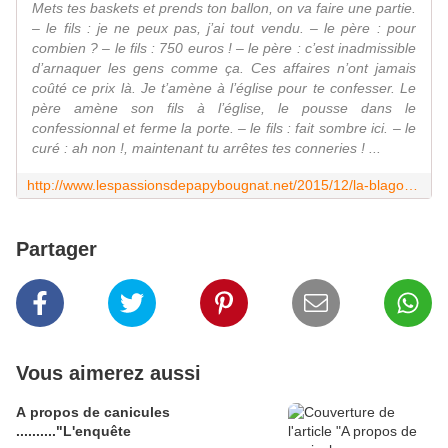
Mets tes baskets et prends ton ballon, on va faire une partie.
– le fils : je ne peux pas, j’ai tout vendu. – le père : pour
combien ? – le fils : 750 euros ! – le père : c’est inadmissible
d’arnaquer les gens comme ça. Ces affaires n’ont jamais
coûté ce prix là. Je t’amène à l’église pour te confesser. Le
père amène son fils à l’église, le pousse dans le
confessionnal et ferme la porte. – le fils : fait sombre ici. – le
curé : ah non !, maintenant tu arrêtes tes conneries ! ...
http://www.lespassionsdepapybougnat.net/2015/12/la-blagounette-du-soir-9.html?utm_source=_ob_share&utm_medium=_ob_facebook&utm_campaign=_ob_share_auto
Partager
Vous aimerez aussi
A propos de canicules
.........."L'enquête