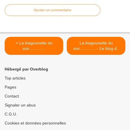
Ajouter un commentaire
< La blagounette du
La blagounette du
soir..............
soir.............. - Le blog de
Papy-bougnat >
Hébergé par Overblog
Top articles
Pages
Contact
Signaler un abus
C.G.U.
Cookies et données personnelles