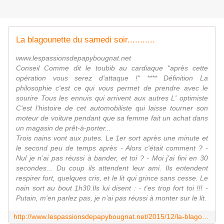
La blagounette du samedi soir...........
www.lespassionsdepapybougnat.net
Conseil Comme dit le toubib au cardiaque "après cette
opération vous serez d'attaque !" **** Définition La
philosophie c'est ce qui vous permet de prendre avec le
sourire Tous les ennuis qui arrivent aux autres L' optimiste
C'est l'histoire de cet automobiliste qui laisse tourner son
moteur de voiture pendant que sa femme fait un achat dans
un magasin de prêt-à-porter...
Trois nains vont aux putes. Le 1er sort après une minute et
le second peu de temps après - Alors c'était comment ? -
Nul je n’ai pas réussi à bander, et toi ? - Moi j'ai fini en 30
secondes... Du coup ils attendent leur ami. Ils entendent
respirer fort, quelques cris, et le lit qui grince sans cesse. Le
nain sort au bout 1h30.Ils lui disent : - t'es trop fort toi !!! -
Putain, m'en parlez pas, je n’ai pas réussi à monter sur le lit.
http://www.lespassionsdepapybougnat.net/2015/12/la-blagounette-du-samedi-soir-1.html?utm_source=_ob_share&utm_medium=_ob_facebook&utm_campaign=_ob_share_auto