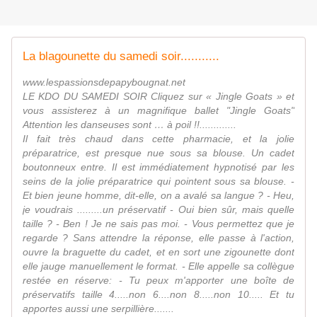
La blagounette du samedi soir...........
www.lespassionsdepapybougnat.net
LE KDO DU SAMEDI SOIR Cliquez sur « Jingle Goats » et
vous assisterez à un magnifique ballet "Jingle Goats"
Attention les danseuses sont … à poil !!.............
Il fait très chaud dans cette pharmacie, et la jolie
préparatrice, est presque nue sous sa blouse. Un cadet
boutonneux entre. Il est immédiatement hypnotisé par les
seins de la jolie préparatrice qui pointent sous sa blouse. -
Et bien jeune homme, dit-elle, on a avalé sa langue ? - Heu,
je voudrais .........un préservatif - Oui bien sûr, mais quelle
taille ? - Ben ! Je ne sais pas moi. - Vous permettez que je
regarde ? Sans attendre la réponse, elle passe à l'action,
ouvre la braguette du cadet, et en sort une zigounette dont
elle jauge manuellement le format. - Elle appelle sa collègue
restée en réserve: - Tu peux m'apporter une boîte de
préservatifs taille 4.....non 6....non 8.....non 10..... Et tu
apportes aussi une serpillière.......