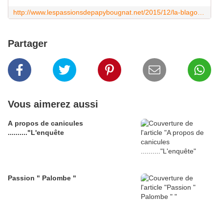
http://www.lespassionsdepapybougnat.net/2015/12/la-blagounette-du-samedi-soir-3.html?utm_source=_ob_share&utm_medium=_ob_facebook&utm_campaign=_ob_share_auto
Partager
Vous aimerez aussi
A propos de canicules
.........."L'enquête
Passion " Palombe "