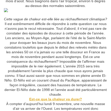
mois d'août. Nous baignons dans l'air tropical, environ 6 degrés
au-dessus des normales saisonnières.
Cette vague de chaleur est-elle liée au réchauffement climatique?
Il est extrêmement difficile de répondre à cette question car nous
n'avons pas le recul nécessaire. Tout d'abord, il n'est pas rare de
constater des épisodes de douceur à cette période de l'année.
Les anciens, au Moyen-Age, parlaient de l'été de la Saint-Martin
pour évoquer les beaux jours du mois de novembre. Nous
constatons toutefois que depuis le début des relevés météo dans
les années 50 on n'a jamais vu une telle douceur en France au
mois de novembre pendant aussi longtemps. Est-ce une
conséquence du réchauffement? Impossible de l'affirmer mais
impossible de le nier également. L'année 2015 sera très
probablement l'année la plus chaude que nous ayons jamais
connu. Il faut aussi savoir que nous sommes en pleine année El-
Niño. El-Niño est un courant chaud du Pacifique, apparaissant de
façon irrégulière, causant des hausses de température. Le
dernier El-Niño date de 1998 et l'année avait été particulièrement
chaude.
Est-ce que la chaleur va durer?
À compter d’aujourd’hui lundi 9 novembre, une nouvelle masse
d'air va arriver de l'Ouest. Les températures vont donc