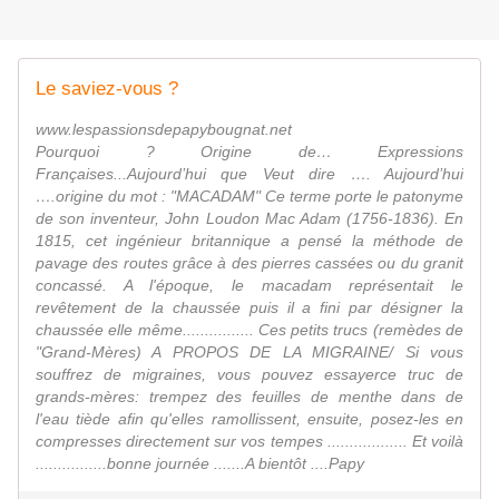
Le saviez-vous ?
www.lespassionsdepapybougnat.net
Pourquoi ? Origine de… Expressions
Françaises...Aujourd’hui que Veut dire …. Aujourd’hui
….origine du mot : "MACADAM" Ce terme porte le patonyme
de son inventeur, John Loudon Mac Adam (1756-1836). En
1815, cet ingénieur britannique a pensé la méthode de
pavage des routes grâce à des pierres cassées ou du granit
concassé. A l'époque, le macadam représentait le
revêtement de la chaussée puis il a fini par désigner la
chaussée elle même................ Ces petits trucs (remèdes de
"Grand-Mères) A PROPOS DE LA MIGRAINE/ Si vous
souffrez de migraines, vous pouvez essayerce truc de
grands-mères: trempez des feuilles de menthe dans de
l'eau tiède afin qu'elles ramollissent, ensuite, posez-les en
compresses directement sur vos tempes .................. Et voilà
................bonne journée .......A bientôt ....Papy