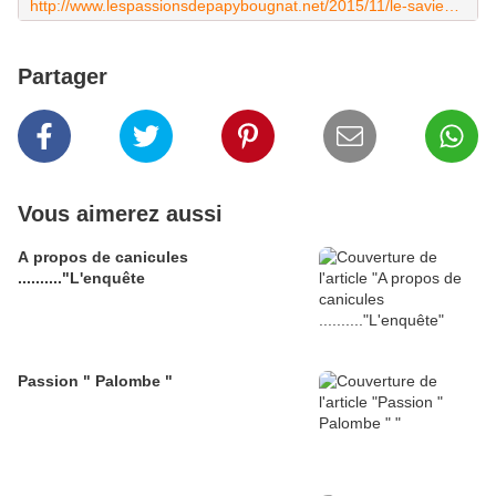
http://www.lespassionsdepapybougnat.net/2015/11/le-saviez-vous-0.html?utm_source=_ob_share&utm_medium=_ob_facebook&utm_campaign=_ob_share_auto
Partager
Vous aimerez aussi
A propos de canicules
.........."L'enquête
Passion " Palombe "