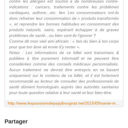
contre les allergies est soumis à de nombreuses contre-
indications : cancers, traitements contre les problèmes
cardiaques, asthme…etc. lien Les consommateurs ont-ils
donc refreiner leur consommation de « produits transformés
», et reprendre les bonnes habitudes en consommant des
produits naturels, sains, espérant échapper à de graves
problèmes de santé…ou bien vont-ils l’ignorer ?
Comme dit mon vieil ami africain : « fais du bien à ton corps
pour que ton âme ait envie d’y rester ».
Notez : Les informations de ce billet sont transmises &
publiées à titre purement informatif et ne peuvent être
considérées comme des conseils médicaux personnalisés.
Aucun traitement ne devrait être entrepris en se basant
uniquement sur le contenu de ce billet, et il est fortement
recommandé au lecteur de consulter des professionnels de
santé dûment homologués auprès des autorités sanitaires
pour toute question relative à leur santé et leur bien-être.
http://www.lespassionsdepapybougnat.net/2015/09/sante-mode-allergie.html?utm_source=_ob_share&utm_medium=_ob_facebook&utm_campaign=_ob_share_auto
Partager