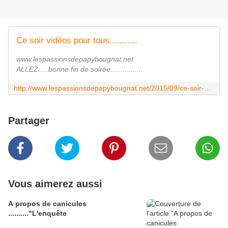
Ce soir vidéos pour tous...........
www.lespassionsdepapybougnat.net
ALLEZ.....bonne fin de soirée................
http://www.lespassionsdepapybougnat.net/2015/09/ce-soir-videos-pour-tous.html?utm_source=_ob_share&utm_medium=_ob_facebook&utm_campaign=_ob_share_auto
Partager
Vous aimerez aussi
A propos de canicules
.........."L'enquête