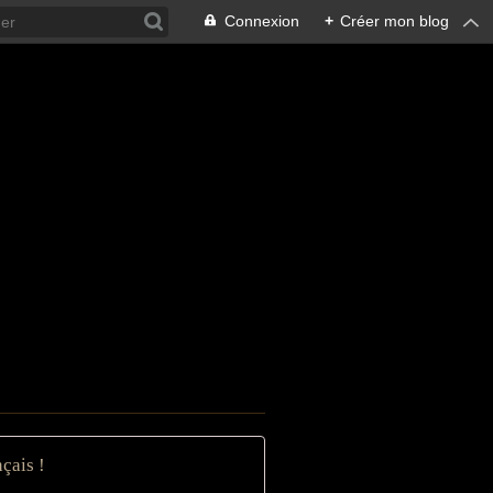
Connexion
+
Créer mon blog
çais !