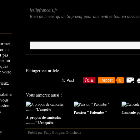
leslipfrancais.fr
Rien de mieux qu'un Slip neuf pour une rentrée tout en douceu
T
Partager cet article
Repost
0
rieux,
e
maladie
Vous aimerez aussi :
 vous
ssion,
&
Passion " Palombe "
Canicule pou
A propos de canicules
.........."L'enquête
y
Publié par Papy Bougnat Grincheux