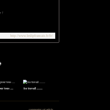
r !
http://www.leslipfrancais.fr/fr/
r tous ....
Au travail ........
commenter cet article
…