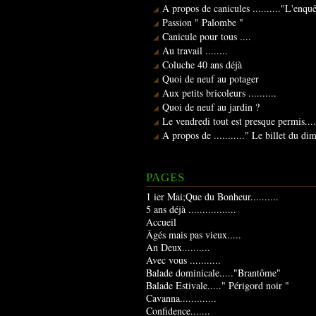
A propos de canicules .........."L'enqu
Passion " Palombe "
Canicule pour tous ....
Au travail ........
Coluche 40 ans déjà
Quoi de neuf au potager
Aux petits bricoleurs ..........
Quoi de neuf au jardin ?
Le vendredi tout est presque permis....
A propos de ..........." Le billet du d
PAGES
1 ier Mai;Que du Bonheur..........
5 ans déjà .................
Accueil
Âgés mais pas vieux.....
An Deux..........
Avec vous ...........
Balade dominicale....."Brantôme"
Balade Estivale....." Périgord noir "
Cavanna.............
Confidence.......