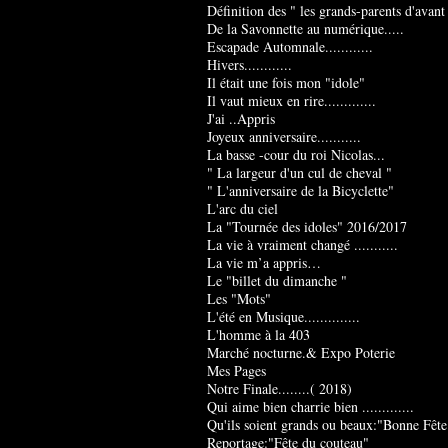
Définition des " les grands-parents d'avant
De la Savonnette au numérique.....
Escapade Automnale............
Hivers............
Il était une fois mon "idole"
Il vaut mieux en rire.............
J'ai ..Appris
Joyeux anniversaire...........
La basse -cour du roi Nicolas...
" La largeur d'un cul de cheval "
" L'anniversaire de la Bicyclette"
L'arc du ciel
La "Tournée des idoles" 2016/2017
La vie à vraiment changé ...........
La vie m’a appris…
Le "billet du dimanche "
Les "Mots"
L'été en Musique..............
L'homme à la 403
Marché nocturne.& Expo Poterie
Mes Pages
Notre Finale........( 2018)
Qui aime bien charrie bien .............
Qu'ils soient grands ou beaux:"Bonne Fête
Reportage:"Fête du couteau"