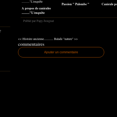
Passion " Palombe "
Canicule pou
A propos de canicules
.........."L'enquête
Publié par Papy-bougnat
e
<< Histoire ancienne............
Balade "nature" >>
commentaires
Ajouter un commentaire