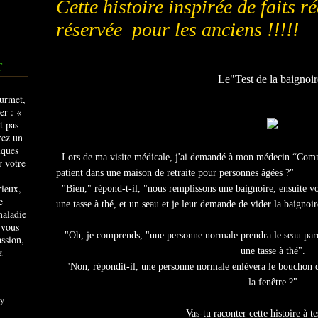
Cette histoire inspirée de faits r
réservée pour les anciens !!!!!
T
Le"Test de la baignoi
Lors de ma visite médicale, j'ai demandé à mon médecin “Comme
patient dans une maison de retraite pour personnes âgées ?"
rieux,
"Bien," répond-t-il, "nous remplissons une baignoire, ensuite vou
e
une tasse à thé, et un seau et je leur demande de vider la baignoir
maladie
 vous
"Oh, je comprends, "une personne normale prendra le seau parce
ssion,
&
une tasse à thé".
"Non, répondit-il, une personne normale enlèvera le bouchon de
la fenêtre ?"
y
Vas-tu raconter cette histoire à te