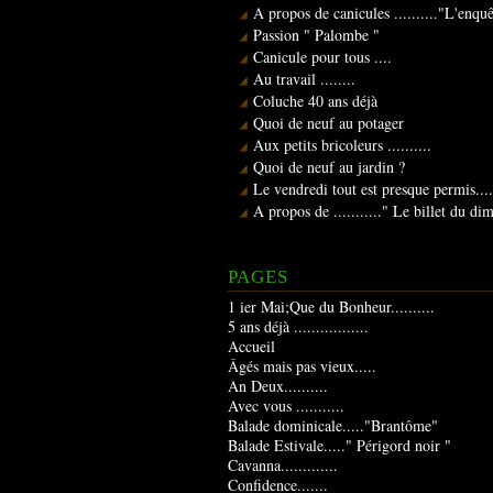
A propos de canicules .........."L'enqu
Passion " Palombe "
Canicule pour tous ....
Au travail ........
Coluche 40 ans déjà
Quoi de neuf au potager
Aux petits bricoleurs ..........
Quoi de neuf au jardin ?
Le vendredi tout est presque permis....
A propos de ..........." Le billet du d
PAGES
1 ier Mai;Que du Bonheur..........
5 ans déjà .................
Accueil
Âgés mais pas vieux.....
An Deux..........
Avec vous ...........
Balade dominicale....."Brantôme"
Balade Estivale....." Périgord noir "
Cavanna.............
Confidence.......