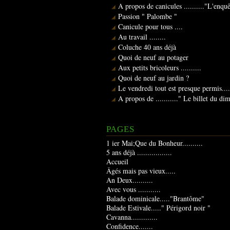
A propos de canicules .........."L'enqu
Passion " Palombe "
Canicule pour tous ....
Au travail ........
Coluche 40 ans déjà
Quoi de neuf au potager
Aux petits bricoleurs ..........
Quoi de neuf au jardin ?
Le vendredi tout est presque permis....
A propos de ..........." Le billet du d
PAGES
1 ier Mai;Que du Bonheur..........
5 ans déjà .................
Accueil
Âgés mais pas vieux.....
An Deux..........
Avec vous ...........
Balade dominicale....."Brantôme"
Balade Estivale....." Périgord noir "
Cavanna.............
Confidence.......