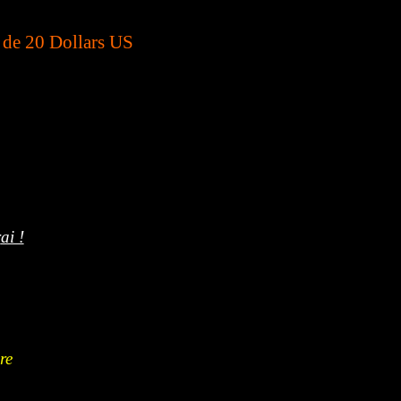
t de 20 Dollars US
r
ai !
re