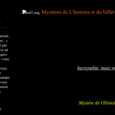
Mystères de L'histoire et du bille
T
Incr
o
y
able, mais v
rieux,
e
maladie
 vous
ssion,
&
Mystère de l'Histoi
y