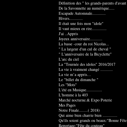
Définition des " les grands-parents d'avant
De la Savonnette au numérique.....
Escapade Automnale............
Hivers............
Il était une fois mon "idole"
Il vaut mieux en rire.............
J'ai ..Appris
Joyeux anniversaire...........
La basse -cour du roi Nicolas...
" La largeur d'un cul de cheval "
" L'anniversaire de la Bicyclette"
L'arc du ciel
La "Tournée des idoles" 2016/2017
La vie à vraiment changé ...........
La vie m’a appris…
Le "billet du dimanche "
Les "Mots"
L'été en Musique..............
L'homme à la 403
Marché nocturne.& Expo Poterie
Mes Pages
Notre Finale........( 2018)
Qui aime bien charrie bien .............
Qu'ils soient grands ou beaux:"Bonne Fête
Reportage:"Fête du couteau"