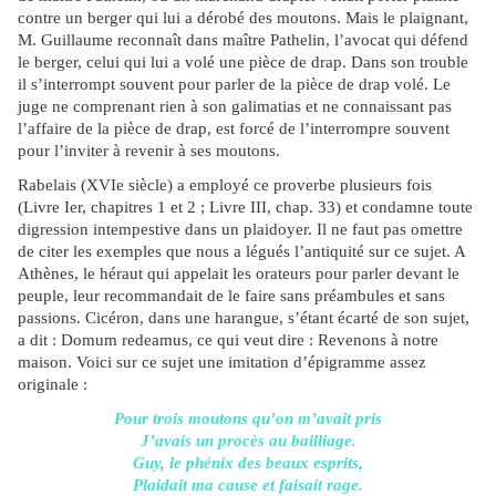
contre un berger qui lui a dérobé des moutons. Mais le plaignant,
M. Guillaume reconnaît dans maître Pathelin, l’avocat qui défend
le berger, celui qui lui a volé une pièce de drap. Dans son trouble
il s’interrompt souvent pour parler de la pièce de drap volé. Le
juge ne comprenant rien à son galimatias et ne connaissant pas
l’affaire de la pièce de drap, est forcé de l’interrompre souvent
pour l’inviter à revenir à ses moutons.
Rabelais (XVIe siècle) a employé ce proverbe plusieurs fois
(Livre Ier, chapitres 1 et 2 ; Livre III, chap. 33) et condamne toute
digression intempestive dans un plaidoyer. Il ne faut pas omettre
de citer les exemples que nous a légués l’antiquité sur ce sujet. A
Athènes, le héraut qui appelait les orateurs pour parler devant le
peuple, leur recommandait de le faire sans préambules et sans
passions. Cicéron, dans une harangue, s’étant écarté de son sujet,
a dit : Domum redeamus, ce qui veut dire : Revenons à notre
maison. Voici sur ce sujet une imitation d’épigramme assez
originale :
Pour trois moutons qu’on m’avait pris
J’avais un procès au bailliage.
Guy, le phénix des beaux esprits,
Plaidait ma cause et faisait rage.