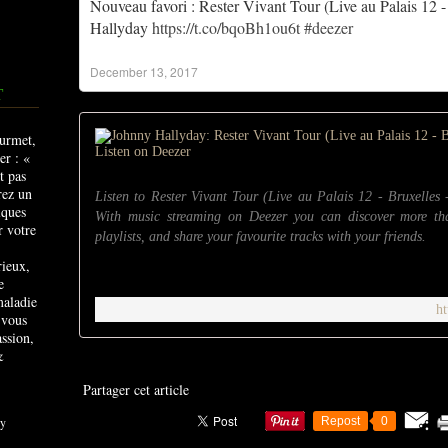
Nouveau favori : Rester Vivant Tour (Live au Palais 12 
Hallyday
https://t.co/bqoBh1ou6t
#deezer
December 13, 2017
T
Listen to Rester Vivant Tour (Live au Palais 12 - Bruxelles
With music streaming on Deezer you can discover more tha
playlists, and share your favourite tracks with your friends.
rieux,
e
maladie
h
 vous
ssion,
&
Partager cet article
y
Repost
0