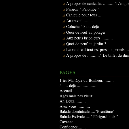
A propos de canicules .........."L'enqu
Passion " Palombe "
Canicule pour tous ....
Au travail ........
Coluche 40 ans déjà
Quoi de neuf au potager
Aux petits bricoleurs ..........
Quoi de neuf au jardin ?
Le vendredi tout est presque permis....
A propos de ..........." Le billet du d
PAGES
1 ier Mai;Que du Bonheur..........
5 ans déjà .................
Accueil
Âgés mais pas vieux.....
An Deux..........
Avec vous ...........
Balade dominicale....."Brantôme"
Balade Estivale....." Périgord noir "
Cavanna.............
Confidence.......