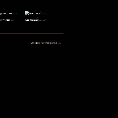
r tous ....
Au travail ........
commenter cet article
…