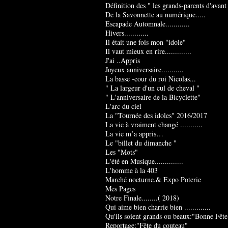
Définition des " les grands-parents d'avant
De la Savonnette au numérique.....
Escapade Automnale............
Hivers............
Il était une fois mon "idole"
Il vaut mieux en rire.............
J'ai ..Appris
Joyeux anniversaire...........
La basse -cour du roi Nicolas...
" La largeur d'un cul de cheval "
" L'anniversaire de la Bicyclette"
L'arc du ciel
La "Tournée des idoles" 2016/2017
La vie à vraiment changé ...........
La vie m’a appris…
Le "billet du dimanche "
Les "Mots"
L'été en Musique..............
L'homme à la 403
Marché nocturne.& Expo Poterie
Mes Pages
Notre Finale........( 2018)
Qui aime bien charrie bien .............
Qu'ils soient grands ou beaux:"Bonne Fête
Reportage:"Fête du couteau"