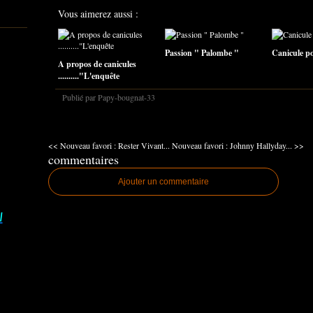
Vous aimerez aussi :
Passion " Palombe "
Canicule pou
A propos de canicules
.........."L'enquête
Publié par Papy-bougnat-33
<< Nouveau favori : Rester Vivant...
Nouveau favori : Johnny Hallyday... >>
commentaires
Ajouter un commentaire
I