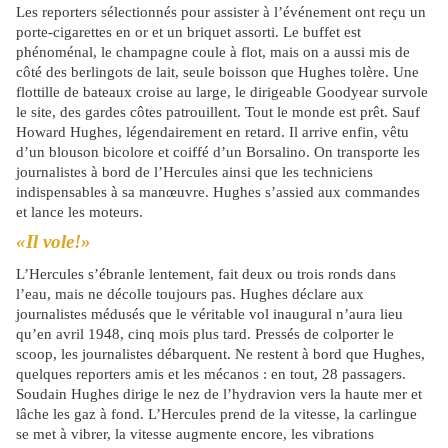
Les reporters sélectionnés pour assister à l’événement ont reçu un
porte-cigarettes en or et un briquet assorti. Le buffet est
phénoménal, le champagne coule à flot, mais on a aussi mis de
côté des berlingots de lait, seule boisson que Hughes tolère. Une
flottille de bateaux croise au large, le dirigeable Goodyear survole
le site, des gardes côtes patrouillent. Tout le monde est prêt. Sauf
Howard Hughes, légendairement en retard. Il arrive enfin, vêtu
d’un blouson bicolore et coiffé d’un Borsalino. On transporte les
journalistes à bord de l’Hercules ainsi que les techniciens
indispensables à sa manœuvre. Hughes s’assied aux commandes
et lance les moteurs.
«Il vole!»
L’Hercules s’ébranle lentement, fait deux ou trois ronds dans
l’eau, mais ne décolle toujours pas. Hughes déclare aux
journalistes médusés que le véritable vol inaugural n’aura lieu
qu’en avril 1948, cinq mois plus tard. Pressés de colporter le
scoop, les journalistes débarquent. Ne restent à bord que Hughes,
quelques reporters amis et les mécanos : en tout, 28 passagers.
Soudain Hughes dirige le nez de l’hydravion vers la haute mer et
lâche les gaz à fond. L’Hercules prend de la vitesse, la carlingue
se met à vibrer, la vitesse augmente encore, les vibrations