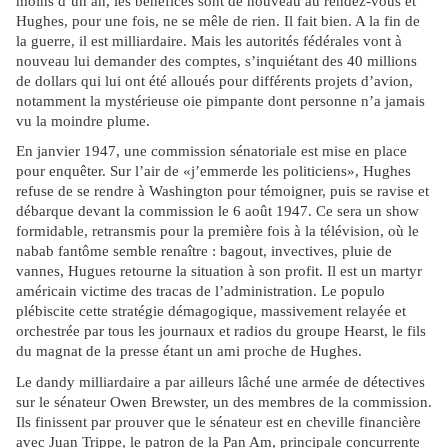
moins d’un an, les bénéfices sont de nouveau au rendez-vous et
Hughes, pour une fois, ne se mêle de rien. Il fait bien. A la fin de
la guerre, il est milliardaire. Mais les autorités fédérales vont à
nouveau lui demander des comptes, s’inquiétant des 40 millions
de dollars qui lui ont été alloués pour différents projets d’avion,
notamment la mystérieuse oie pimpante dont personne n’a jamais
vu la moindre plume.
En janvier 1947, une commission sénatoriale est mise en place
pour enquêter. Sur l’air de «j’emmerde les politiciens», Hughes
refuse de se rendre à Washington pour témoigner, puis se ravise et
débarque devant la commission le 6 août 1947. Ce sera un show
formidable, retransmis pour la première fois à la télévision, où le
nabab fantôme semble renaître : bagout, invectives, pluie de
vannes, Hugues retourne la situation à son profit. Il est un martyr
américain victime des tracas de l’administration. Le populo
plébiscite cette stratégie démagogique, massivement relayée et
orchestrée par tous les journaux et radios du groupe Hearst, le fils
du magnat de la presse étant un ami proche de Hughes.
Le dandy milliardaire a par ailleurs lâché une armée de détectives
sur le sénateur Owen Brewster, un des membres de la commission.
Ils finissent par prouver que le sénateur est en cheville financière
avec Juan Trippe, le patron de la Pan Am, principale concurrente