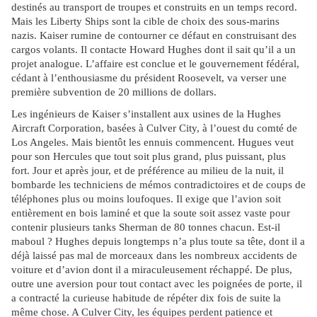
destinés au transport de troupes et construits en un temps record.
Mais les Liberty Ships sont la cible de choix des sous-marins
nazis. Kaiser rumine de contourner ce défaut en construisant des
cargos volants. Il contacte Howard Hughes dont il sait qu’il a un
projet analogue. L’affaire est conclue et le gouvernement fédéral,
cédant à l’enthousiasme du président Roosevelt, va verser une
première subvention de 20 millions de dollars.
Les ingénieurs de Kaiser s’installent aux usines de la Hughes
Aircraft Corporation, basées à Culver City, à l’ouest du comté de
Los Angeles. Mais bientôt les ennuis commencent. Hugues veut
pour son Hercules que tout soit plus grand, plus puissant, plus
fort. Jour et après jour, et de préférence au milieu de la nuit, il
bombarde les techniciens de mémos contradictoires et de coups de
téléphones plus ou moins loufoques. Il exige que l’avion soit
entièrement en bois laminé et que la soute soit assez vaste pour
contenir plusieurs tanks Sherman de 80 tonnes chacun. Est-il
maboul ? Hughes depuis longtemps n’a plus toute sa tête, dont il a
déjà laissé pas mal de morceaux dans les nombreux accidents de
voiture et d’avion dont il a miraculeusement réchappé. De plus,
outre une aversion pour tout contact avec les poignées de porte, il
a contracté la curieuse habitude de répéter dix fois de suite la
même chose. A Culver City, les équipes perdent patience et