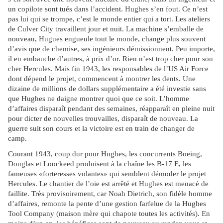
un copilote sont tués dans l’accident. Hughes s’en fout. Ce n’est
pas lui qui se trompe, c’est le monde entier qui a tort. Les ateliers
de Culver City travaillent jour et nuit. La machine s’emballe de
nouveau, Hugues engueule tout le monde, change plus souvent
d’avis que de chemise, ses ingénieurs démissionnent. Peu importe,
il en embauche d’autres, à prix d’or. Rien n’est trop cher pour son
cher Hercules. Mais fin 1943, les responsables de l’US Air Force
dont dépend le projet, commencent à montrer les dents. Une
dizaine de millions de dollars supplémentaire a été investie sans
que Hughes ne daigne montrer quoi que ce soit. L’homme
d’affaires disparaît pendant des semaines, réapparaît en pleine nuit
pour dicter de nouvelles trouvailles, disparaît de nouveau. La
guerre suit son cours et la victoire est en train de changer de
camp.
Courant 1943, coup dur pour Hughes, les concurrents Boeing,
Douglas et Loockeed produisent à la chaîne les B-17 E, les
fameuses «forteresses volantes» qui semblent démoder le projet
Hercules. Le chantier de l’oie est arrêté et Hughes est menacé de
faillite. Très provisoirement, car Noah Dietrich, son fidèle homme
d’affaires, remonte la pente d’une gestion farfelue de la Hughes
Tool Company (maison mère qui chapote toutes les activités). En