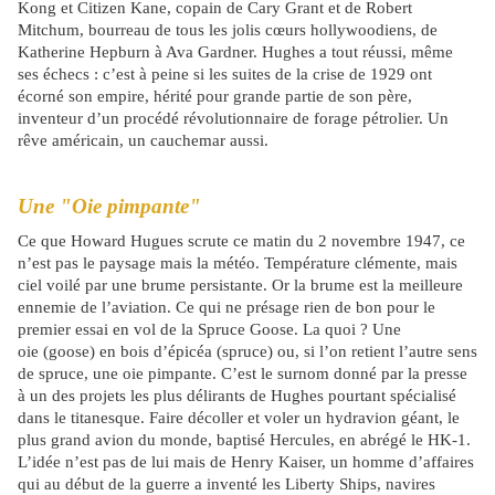
Kong et Citizen Kane, copain de Cary Grant et de Robert
Mitchum, bourreau de tous les jolis cœurs hollywoodiens, de
Katherine Hepburn à Ava Gardner. Hughes a tout réussi, même
ses échecs : c’est à peine si les suites de la crise de 1929 ont
écorné son empire, hérité pour grande partie de son père,
inventeur d’un procédé révolutionnaire de forage pétrolier. Un
rêve américain, un cauchemar aussi.
Une "Oie pimpante"
Ce que Howard Hugues scrute ce matin du 2 novembre 1947, ce
n’est pas le paysage mais la météo. Température clémente, mais
ciel voilé par une brume persistante. Or la brume est la meilleure
ennemie de l’aviation. Ce qui ne présage rien de bon pour le
premier essai en vol de la Spruce Goose. La quoi ? Une
oie (goose) en bois d’épicéa (spruce) ou, si l’on retient l’autre sens
de spruce, une oie pimpante. C’est le surnom donné par la presse
à un des projets les plus délirants de Hughes pourtant spécialisé
dans le titanesque. Faire décoller et voler un hydravion géant, le
plus grand avion du monde, baptisé Hercules, en abrégé le HK-1.
L’idée n’est pas de lui mais de Henry Kaiser, un homme d’affaires
qui au début de la guerre a inventé les Liberty Ships, navires