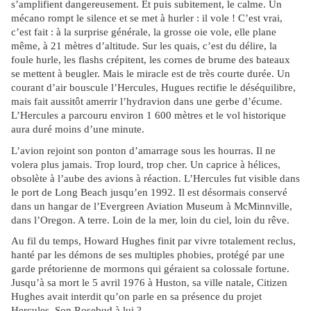
s’amplifient dangereusement. Et puis subitement, le calme. Un
mécano rompt le silence et se met à hurler : il vole ! C’est vrai,
c’est fait : à la surprise générale, la grosse oie vole, elle plane
même, à 21 mètres d’altitude. Sur les quais, c’est du délire, la
foule hurle, les flashs crépitent, les cornes de brume des bateaux
se mettent à beugler. Mais le miracle est de très courte durée. Un
courant d’air bouscule l’Hercules, Hugues rectifie le déséquilibre,
mais fait aussitôt amerrir l’hydravion dans une gerbe d’écume.
L’Hercules a parcouru environ 1 600 mètres et le vol historique
aura duré moins d’une minute.
L’avion rejoint son ponton d’amarrage sous les hourras. Il ne
volera plus jamais. Trop lourd, trop cher. Un caprice à hélices,
obsolète à l’aube des avions à réaction. L’Hercules fut visible dans
le port de Long Beach jusqu’en 1992. Il est désormais conservé
dans un hangar de l’Evergreen Aviation Museum à McMinnville,
dans l’Oregon. A terre. Loin de la mer, loin du ciel, loin du rêve.
Au fil du temps, Howard Hughes finit par vivre totalement reclus,
hanté par les démons de ses multiples phobies, protégé par une
garde prétorienne de mormons qui géraient sa colossale fortune.
Jusqu’à sa mort le 5 avril 1976 à Huston, sa ville natale, Citizen
Hughes avait interdit qu’on parle en sa présence du projet
Hercules. Son Rosebud à lui ?