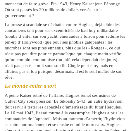
menacent de faire grève. Fin 1943, Henry Kaiser jette l’éponge.
Où sont passés les 20 millions de dollars versés par le
gouvernement ?
La presse à scandale se déchaîne contre Hughes, déjà cible des
cancanières tant pour ses excentricités de bad boy milliardaire
(nouba d’enfer sur son yacht, émeraudes à foison pour séduire les
pin-up d’Hollywood) que pour ses phobies galopantes : les
microbes sont ses pires ennemis, plus que les «Rouges», ce qui
n’est pas peu dire pour ce paranoïaque qui chaque matin vérifie
qu’un complot communiste (ou juif, cela dépendait des jours)
n’ait pas passé la nuit sous son lit. Cinglé peut-être, mais en
affaires pas si fou puisque, désormais, il est le seul maître de son
rêve.
Le monde entier a tort
A peine Kaiser retiré de l’affaire, Hughes remet ses usines de
Culver City sous pression. Le Sikorsky S-43, un autre hydravion,
doit servir à tester les capacités d’amerrissage du futur Hercules.
Le 16 mai 1943, l’essai tourne à la catastrophe. Hughes a pris les
commandes de l’appareil. Mais au moment d’amerrir, l’hydravion
se cabre anormalement et se crashe en mille morceaux. Hughes
s’en sort avec une nouvelle fracture du crâne, mais un ingénieur et