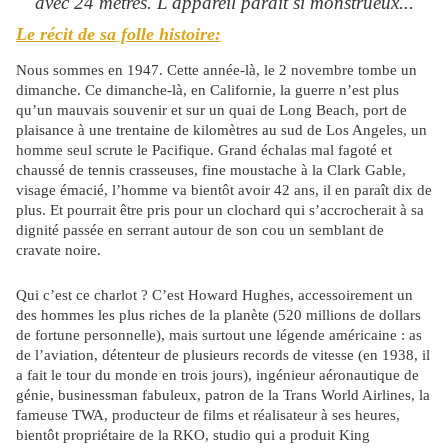
avec 24 mètres. L'appareil paraît si monstrueux...
Le récit de sa folle histoire:
Nous sommes en 1947. Cette année-là, le 2 novembre tombe un
dimanche. Ce dimanche-là, en Californie, la guerre n’est plus
qu’un mauvais souvenir et sur un quai de Long Beach, port de
plaisance à une trentaine de kilomètres au sud de Los Angeles, un
homme seul scrute le Pacifique. Grand échalas mal fagoté et
chaussé de tennis crasseuses, fine moustache à la Clark Gable,
visage émacié, l’homme va bientôt avoir 42 ans, il en paraît dix de
plus. Et pourrait être pris pour un clochard qui s’accrocherait à sa
dignité passée en serrant autour de son cou un semblant de
cravate noire.
Qui c’est ce charlot ? C’est Howard Hughes, accessoirement un
des hommes les plus riches de la planète (520 millions de dollars
de fortune personnelle), mais surtout une légende américaine : as
de l’aviation, détenteur de plusieurs records de vitesse (en 1938, il
a fait le tour du monde en trois jours), ingénieur aéronautique de
génie, businessman fabuleux, patron de la Trans World Airlines, la
fameuse TWA, producteur de films et réalisateur à ses heures,
bientôt propriétaire de la RKO, studio qui a produit King