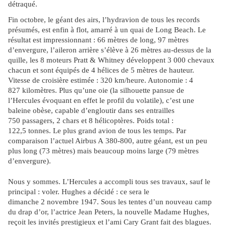
détraqué.
Fin octobre, le géant des airs, l’hydravion de tous les records
présumés, est enfin à flot, amarré à un quai de Long Beach. Le
résultat est impressionnant : 66 mètres de long, 97 mètres
d’envergure, l’aileron arrière s’élève à 26 mètres au-dessus de la
quille, les 8 moteurs Pratt & Whitney développent 3 000 chevaux
chacun et sont équipés de 4 hélices de 5 mètres de hauteur.
Vitesse de croisière estimée : 320 km/heure. Autonomie : 4
827 kilomètres. Plus qu’une oie (la silhouette pansue de
l’Hercules évoquant en effet le profil du volatile), c’est une
baleine obèse, capable d’engloutir dans ses entrailles
750 passagers, 2 chars et 8 hélicoptères. Poids total :
122,5 tonnes. Le plus grand avion de tous les temps. Par
comparaison l’actuel Airbus A 380-800, autre géant, est un peu
plus long (73 mètres) mais beaucoup moins large (79 mètres
d’envergure).
Nous y sommes. L’Hercules a accompli tous ses travaux, sauf le
principal : voler. Hughes a décidé : ce sera le
dimanche 2 novembre 1947. Sous les tentes d’un nouveau camp
du drap d’or, l’actrice Jean Peters, la nouvelle Madame Hughes,
reçoit les invités prestigieux et l’ami Cary Grant fait des blagues.