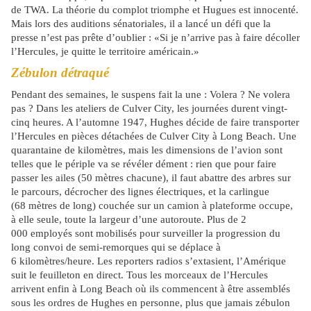
de TWA. La théorie du complot triomphe et Hugues est innocenté.
Mais lors des auditions sénatoriales, il a lancé un défi que la
presse n’est pas prête d’oublier : «Si je n’arrive pas à faire décoller
l’Hercules, je quitte le territoire américain.»
Zébulon détraqué
Pendant des semaines, le suspens fait la une : Volera ? Ne volera
pas ? Dans les ateliers de Culver City, les journées durent vingt-
cinq heures. A l’automne 1947, Hughes décide de faire transporter
l’Hercules en pièces détachées de Culver City à Long Beach. Une
quarantaine de kilomètres, mais les dimensions de l’avion sont
telles que le périple va se révéler dément : rien que pour faire
passer les ailes (50 mètres chacune), il faut abattre des arbres sur
le parcours, décrocher des lignes électriques, et la carlingue
(68 mètres de long) couchée sur un camion à plateforme occupe,
à elle seule, toute la largeur d’une autoroute. Plus de 2
000 employés sont mobilisés pour surveiller la progression du
long convoi de semi-remorques qui se déplace à
6 kilomètres/heure. Les reporters radios s’extasient, l’Amérique
suit le feuilleton en direct. Tous les morceaux de l’Hercules
arrivent enfin à Long Beach où ils commencent à être assemblés
sous les ordres de Hughes en personne, plus que jamais zébulon