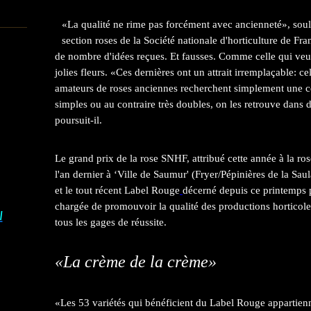
«La qualité ne rime pas forcément avec ancienneté», soul
section roses de la Société nationale d'horticulture de Fr
de nombre d'idées reçues. Et fausses. Comme celle qui veut
jolies fleurs. «Ces dernières ont un attrait irremplaçable: ce
amateurs de roses anciennes recherchent simplement une ce
simples ou au contraire très doubles, on les retrouve dans 
poursuit-il.
Le grand prix de la rose SNHF, attribué cette année à la r
l'an dernier à ‘Ville de Saumur' (Fryer/Pépinières de la Sau
et le tout récent Label Rouge
décerné depuis ce printemps p
chargée de promouvoir la qualité des productions horticole
I
tous les gages de réussite.
«La crème de la crème»
«Les 53 variétés qui bénéficient du Label Rouge appartienn