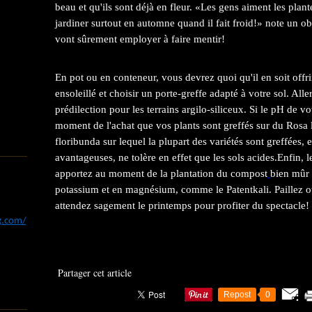
beau et qu'ils sont déjà en fleur. «Les gens aiment les plan
jardiner surtout en automne quand il fait froid!» note un obs
vont sûrement employer à faire mentir!
En pot ou en conteneur, vous devrez quoi qu'il en soit offr
ensoleillé et choisir un porte-greffe adapté à votre sol. Alle
prédilection pour les terrains argilo-siliceux. Si le pH de vo
moment de l'achat que vos plants sont greffés sur du Rosa
floribunda sur lequel la plupart des variétés sont greffées, 
avantageuses, ne tolère en effet que les sols acides.Enfin, l
apportez au moment de la plantation du compost
bien mûr 
potassium et en magnésium, comme le Patentkali. Paillez ou
attendez sagement le printemps pour profiter du spectacle!
og.com/
Partager cet article
Repost
0