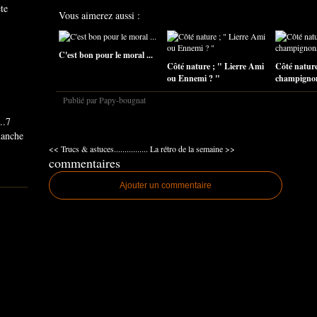
ête
Vous aimerez aussi :
C'est bon pour le moral ...
Côté nature ; " Lierre Ami
Côté nature
ou Ennemi ? "
champigno
Publié par Papy-bougnat
..7
imanche
<< Trucs & astuces................
La rétro de la semaine >>
commentaires
Ajouter un commentaire