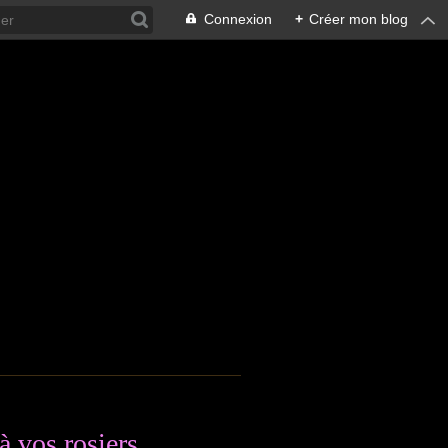
Connexion
+
Créer mon blog
 vos rosiers....