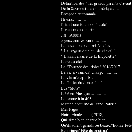
Définition des " les grands-parents d'avant
De la Savonnette au numérique.....
Escapade Automnale............
Hivers............
Il était une fois mon "idole"
Il vaut mieux en rire.............
J'ai ..Appris
Joyeux anniversaire...........
La basse -cour du roi Nicolas...
" La largeur d'un cul de cheval "
" L'anniversaire de la Bicyclette"
L'arc du ciel
La "Tournée des idoles" 2016/2017
La vie à vraiment changé ...........
La vie m’a appris…
Le "billet du dimanche "
Les "Mots"
L'été en Musique..............
L'homme à la 403
Marché nocturne.& Expo Poterie
Mes Pages
Notre Finale........( 2018)
Qui aime bien charrie bien .............
Qu'ils soient grands ou beaux:"Bonne Fête
Reportage:"Fête du couteau"