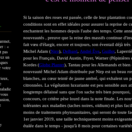
Si la saison des roses est passée, celle de leur plantation 
conditions sont en effet idéales pour assurer la reprise de ce
T
enchantent les hommes depuis l'aube des temps. Cette année
nouveautés , preuve que la reine des massifs continue d'in
fait vœu d'élargir, encore et toujours, son éventail déjà très
Michel Adam (
Nirp
),
Delbard
,
André Ève
,
Guillot
, Laperriè
pour les Français, David Austin, Fryer, Warner (Pépinières d
Kordes (
Globe Planter
), Tantau pour les Allemands et bien 
nouveauté Michel Adam distribuée par Nirp est un beau rosi
rieux,
blanches, au cœur teinté de jaune ambré, qui exhalent un p
e
citronnées. La végétation luxuriante est peu sensible aux 
maladie
longtemps délaissé sans que l'on sache très bien pourquoi, 
 vous
concours, ce critère pèse lourd dans la note finale. Les nou
ssion,
&
tolérantes aux maladies (taches noires, oïdium) et plus facil
moins de traitements phytosanitaires, qui seront de toute fa
1er janvier 2019, une taille techniquement moins exigeante
y
étalée dans le temps - jusqu'à 8 mois pour certaines variété