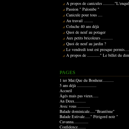
A propos de canicules .........."L'enqu
Passion " Palombe "
Canicule pour tous ....
Au travail ........
Coluche 40 ans déjà
Quoi de neuf au potager
Aux petits bricoleurs ..........
Quoi de neuf au jardin ?
Le vendredi tout est presque permis....
A propos de ..........." Le billet du d
PAGES
1 ier Mai;Que du Bonheur..........
5 ans déjà .................
Accueil
Âgés mais pas vieux.....
An Deux..........
Avec vous ...........
Balade dominicale....."Brantôme"
Balade Estivale....." Périgord noir "
Cavanna.............
Confidence.......