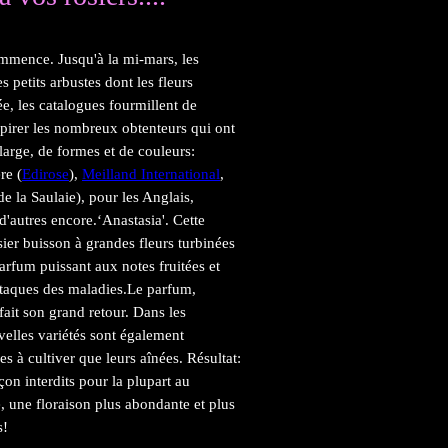
commence. Jusqu'à la mi-mars, les
s petits arbustes dont les fleurs
, les catalogues fourmillent de
spirer les nombreux obtenteurs qui ont
 large, de formes et de couleurs:
re (
Edirose
),
Meilland International
,
e la Saulaie), pour les Anglais,
d'autres encore.‘Anastasia'. Cette
er buisson à grandes fleurs turbinées
arfum puissant aux notes fruitées et
attaques des maladies.Le parfum,
fait son grand retour. Dans les
velles variétés sont également
es à cultiver que leurs aînées. Résultat:
çon interdits pour la plupart au
, une floraison plus abondante et plus
s!