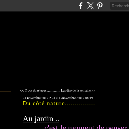
<< Trucs & astuces................
La rétro de la semaine >>
21 novembre 2017
2
21
/
11
/
novembre
/
2017
08:19
Du côté nature...............
Au jardin ..
c'est le moment de penser à