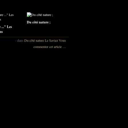
Du côté nature ;
 ..." Les
ns
-
dans
Du côté nature
Le Saviez Vous
commenter cet article
…