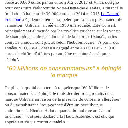
versé 200.000 euros par an entre 2012 et 2017 et
Vinci, désigné
pour construire l'aéroport de Notre-Dame-des-Landes, a financé la
fondation à hauteur de 30.000 euros en 2014 et 2015.
Le Canard
Enchaîné
a également tenu a rappeler que l'ancien présentateur de
l'émission "Ushuaïa" a créé en 1990 une société, Eole Conseil,
principalement alimentée par les royalties touchées sur les ventes
de shampoings et de gels douches de la marque Ushuaïa, et les
comptes annuels sont juteux selon l'hebdomadaire. "À partir des
années 2000, Eole Conseil a dégagé entre 480.000 et 715.000
euros de chiffre d'affaires par an. Une machine à cash pour
l'écolo".
"60 Millions de consommateurs" a épinglé
la marque
De plus, le quotidien a tenu à rappeler que "60 Millions de
consommateurs" a épinglé le mois dernier trois produits de la
marque Ushuaïa en raison de la présence de colorants allergènes
ou d'une substance "soupçonnée d'être un perturbateur
endocrinien". Nicolas Hulot a quant à lui indiqué au Canard
Enchaîné : "tout sera déclaré à la Haute Autorité, c'est elle qui
appréciera s'il y a conflit d'intérêts".