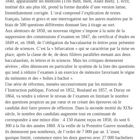
1840, apparaissent les mentions (Très Bien, Bien, Assez Bien). L’écrit,
institué dix ans plus tôt, prend la forme durable d’une version latine,
Immédiatement corrigée. L’oral comprend l’explication de textes
français, latins et grecs et une interrogation sur les autres matières par le
biais de 500 questions différentes donnant lieu à tirage au sort.
Aux alentours de 1850, un nouveau régime s’impose à la suite de la
suppression des commissions d’examen en 1847, du certificat d’études en
1849 et, en 1848, de l’obligation du baccalauréat ès lettres pour présenter
celui de sciences. C’est la « bifurcation » qui se caractérise par la mise en
place, après la classe de 4e, de deux filières parallèles menant aux deux
baccalauréats, ès lettres et ès sciences. Mais les critiques demeurent
sévères ; elles dénoncent en particulier le système de la liste des questions
qui tend à réduire l’examen à un exercice de mémoire favorisant le règne
du mémento et des « boîtes à bachot ».
Une série de réformes, menées successivement par les ministres de
l’Instruction publique, Fortoul en 1852, Rouland en 1857, et Duruy en
1864, va tendre à relever le niveau de l’examen en limitant le nombre
des questions propices au par cœur et en créant des épreuves où le
candidat doit faire preuve de réflexion. Dans la seconde moitié du XIXe
siècle, le nombre des candidats augmente tout en continuant de
correspondre à une mince élite : 4 150 étaient reçus en 1850, ils sont 6
300 à la fin des années 1860. A la veille de la Première Guerre mondiale,
ils demeurent peu nombreux, de l’ordre de 7 000 par an. L’essor,
quoique limité, commence entre les deux guerres avec 27 000 bacheliers