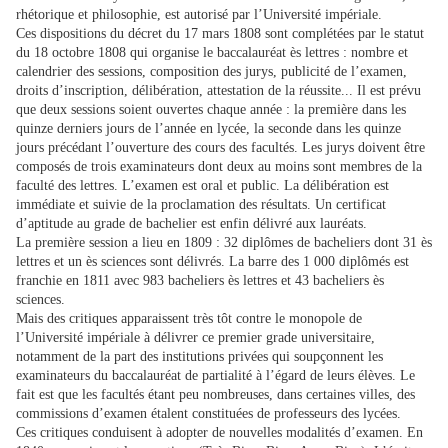
rhétorique et philosophie, est autorisé par l’Université impériale.
Ces dispositions du décret du 17 mars 1808 sont complétées par le statut
du 18 octobre 1808 qui organise le baccalauréat ès lettres : nombre et
calendrier des sessions, composition des jurys, publicité de l’examen,
droits d’inscription, délibération, attestation de la réussite... Il est prévu
que deux sessions soient ouvertes chaque année : la première dans les
quinze derniers jours de l’année en lycée, la seconde dans les quinze
jours précédant l’ouverture des cours des facultés. Les jurys doivent être
composés de trois examinateurs dont deux au moins sont membres de la
faculté des lettres. L’examen est oral et public. La délibération est
immédiate et suivie de la proclamation des résultats. Un certificat
d’aptitude au grade de bachelier est enfin délivré aux lauréats.
La première session a lieu en 1809 : 32 diplômes de bacheliers dont 31 ès
lettres et un ès sciences sont délivrés. La barre des 1 000 diplômés est
franchie en 1811 avec 983 bacheliers ès lettres et 43 bacheliers ès
sciences.
Mais des critiques apparaissent très tôt contre le monopole de
l’Université impériale à délivrer ce premier grade universitaire,
notamment de la part des institutions privées qui soupçonnent les
examinateurs du baccalauréat de partialité à l’égard de leurs élèves. Le
fait est que les facultés étant peu nombreuses, dans certaines villes, des
commissions d’examen étalent constituées de professeurs des lycées.
Ces critiques conduisent à adopter de nouvelles modalités d’examen. En