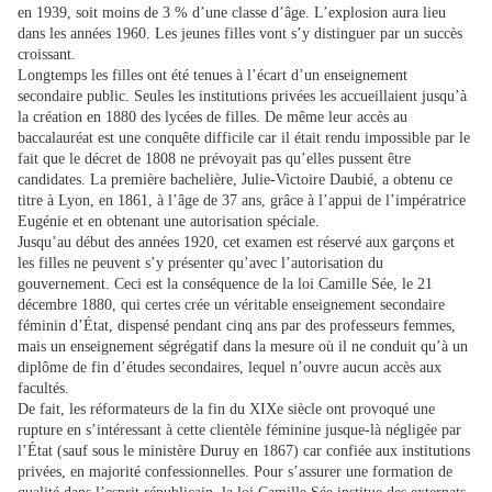
en 1939, soit moins de 3 % d’une classe d’âge. L’explosion aura lieu
dans les années 1960. Les jeunes filles vont s’y distinguer par un succès
croissant.
Longtemps les filles ont été tenues à l’écart d’un enseignement
secondaire public. Seules les institutions privées les accueillaient jusqu’à
la création en 1880 des lycées de filles. De même leur accès au
baccalauréat est une conquête difficile car il était rendu impossible par le
fait que le décret de 1808 ne prévoyait pas qu’elles pussent être
candidates. La première bachelière, Julie-Victoire Daubié, a obtenu ce
titre à Lyon, en 1861, à l’âge de 37 ans, grâce à l’appui de l’impératrice
Eugénie et en obtenant une autorisation spéciale.
Jusqu’au début des années 1920, cet examen est réservé aux garçons et
les filles ne peuvent s’y présenter qu’avec l’autorisation du
gouvernement. Ceci est la conséquence de la loi Camille Sée, le 21
décembre 1880, qui certes crée un véritable enseignement secondaire
féminin d’État, dispensé pendant cinq ans par des professeurs femmes,
mais un enseignement ségrégatif dans la mesure où il ne conduit qu’à un
diplôme de fin d’études secondaires, lequel n’ouvre aucun accès aux
facultés.
De fait, les réformateurs de la fin du XIXe siècle ont provoqué une
rupture en s’intéressant à cette clientèle féminine jusque-là négligée par
l’État (sauf sous le ministère Duruy en 1867) car confiée aux institutions
privées, en majorité confessionnelles. Pour s’assurer une formation de