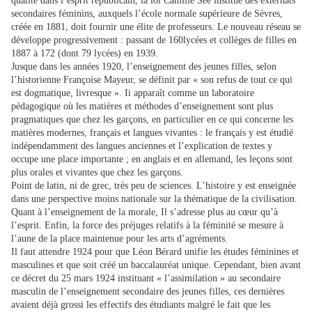
qualité dans l’esprit républicain, la loi Camille Sée institue des externats
secondaires féminins, auxquels l’école normale supérieure de Sèvres,
créée en 1881, doit fournir une élite de professeurs. Le nouveau réseau se
développe progressivement : passant de 160lycées et collèges de filles en
1887 à 172 (dont 79 lycées) en 1939.
Jusque dans les années 1920, l’enseignement des jeunes filles, selon
l’historienne Françoise Mayeur, se définit par « son refus de tout ce qui
est dogmatique, livresque ». Ii apparaît comme un laboratoire
pédagogique où les matières et méthodes d’enseignement sont plus
pragmatiques que chez les garçons, en particulier en ce qui concerne les
matières modernes, français et langues vivantes : le français y est étudié
indépendamment des langues anciennes et l’explication de textes y
occupe une place importante ; en anglais et en allemand, les leçons sont
plus orales et vivantes que chez les garçons.
Point de latin, ni de grec, très peu de sciences. L’histoire y est enseignée
dans une perspective moins nationale sur la thématique de la civilisation.
Quant à l’enseignement de la morale, Il s’adresse plus au cœur qu’à
l’esprit. Enfin, la force des préjuges relatifs à la féminité se mesure à
l’aune de la place maintenue pour les arts d’agréments.
Il faut attendre 1924 pour que Léon Bérard unifie les études féminines et
masculines et que soit créé un baccalauréat unique. Cependant, bien avant
ce décret du 25 mars 1924 instituant « l’assimilation » au secondaire
masculin de l’enseignement secondaire des jeunes filles, ces dernières
avaient déjà grossi les effectifs des étudiants malgré le fait que les