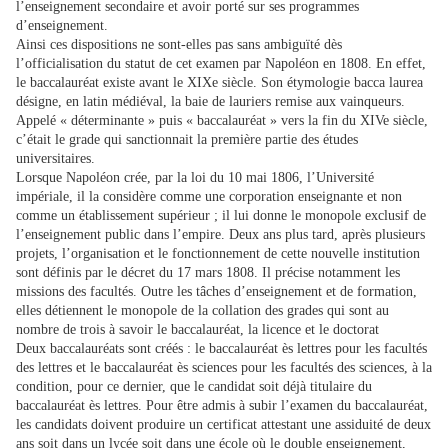
l’enseignement secondaire et avoir porté sur ses programmes
d’enseignement.
Ainsi ces dispositions ne sont-elles pas sans ambiguïté dès
l’officialisation du statut de cet examen par Napoléon en 1808. En effet,
le baccalauréat existe avant le XIXe siècle. Son étymologie bacca laurea
désigne, en latin médiéval, la baie de lauriers remise aux vainqueurs.
Appelé « déterminante » puis « baccalauréat » vers la fin du XIVe siècle,
c’était le grade qui sanctionnait la première partie des études
universitaires.
Lorsque Napoléon crée, par la loi du 10 mai 1806, l’Université
impériale, il la considère comme une corporation enseignante et non
comme un établissement supérieur ; il lui donne le monopole exclusif de
l’enseignement public dans l’empire. Deux ans plus tard, après plusieurs
projets, l’organisation et le fonctionnement de cette nouvelle institution
sont définis par le décret du 17 mars 1808. Il précise notamment les
missions des facultés. Outre les tâches d’enseignement et de formation,
elles détiennent le monopole de la collation des grades qui sont au
nombre de trois à savoir le baccalauréat, la licence et le doctorat
Deux baccalauréats sont créés : le baccalauréat ès lettres pour les facultés
des lettres et le baccalauréat ès sciences pour les facultés des sciences, à la
condition, pour ce dernier, que le candidat soit déjà titulaire du
baccalauréat ès lettres. Pour être admis à subir l’examen du baccalauréat,
les candidats doivent produire un certificat attestant une assiduité de deux
ans soit dans un lycée soit dans une école où le double enseignement,