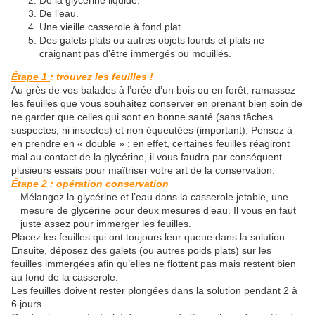
De la glycérine liquide.
De l’eau.
Une vieille casserole à fond plat.
Des galets plats ou autres objets lourds et plats ne
craignant pas d’être immergés ou mouillés.
Étape 1
: trouvez les feuilles !
Au grès de vos balades à l’orée d’un bois ou en forêt, ramassez
les feuilles que vous souhaitez conserver en prenant bien soin de
ne garder que celles qui sont en bonne santé (sans tâches
suspectes, ni insectes) et non équeutées (important). Pensez à
en prendre en « double » : en effet, certaines feuilles réagiront
mal au contact de la glycérine, il vous faudra par conséquent
plusieurs essais pour maîtriser votre art de la conservation.
Étape 2
: opération conservation
Mélangez la glycérine et l’eau dans la casserole jetable, une
mesure de glycérine pour deux mesures d’eau. Il vous en faut
juste assez pour immerger les feuilles.
Placez les feuilles qui ont toujours leur queue dans la solution.
Ensuite, déposez des galets (ou autres poids plats) sur les
feuilles immergées afin qu’elles ne flottent pas mais restent bien
au fond de la casserole.
Les feuilles doivent rester plongées dans la solution pendant 2 à
6 jours.