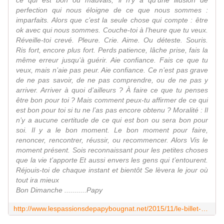
ce qui est bon ou mauvais, il n’y a qu’une illusion de
perfection qui nous éloigne de ce que nous sommes :
imparfaits. Alors que c’est la seule chose qui compte : être
ok avec qui nous sommes. Couche-toi à l’heure que tu veux.
Réveille-toi crevé. Pleure. Crie. Aime. Ou déteste. Souris.
Ris fort, encore plus fort. Perds patience, lâche prise, fais la
même erreur jusqu’à guérir. Aie confiance. Fais ce que tu
veux, mais n’aie pas peur. Aie confiance. Ce n’est pas grave
de ne pas savoir, de ne pas comprendre, ou de ne pas y
arriver. Arriver à quoi d’ailleurs ? À faire ce que tu penses
être bon pour toi ? Mais comment peux-tu affirmer de ce qui
est bon pour toi si tu ne l’as pas encore obtenu ? Moralité : Il
n’y a aucune certitude de ce qui est bon ou sera bon pour
soi. Il y a le bon moment. Le bon moment pour faire,
renoncer, rencontrer, réussir, ou recommencer. Alors Vis le
moment présent. Sois reconnaissant pour les petites choses
que la vie t’apporte Et aussi envers les gens qui t’entourent.
Réjouis-toi de chaque instant et bientôt Se lèvera le jour où
tout ira mieux
Bon Dimanche ...........Papy
http://www.lespassionsdepapybougnat.net/2015/11/le-billet-du-dimanche-2.html?utm_source=_ob_share&utm_medium=_ob_facebook&utm_campaign=_ob_share_auto