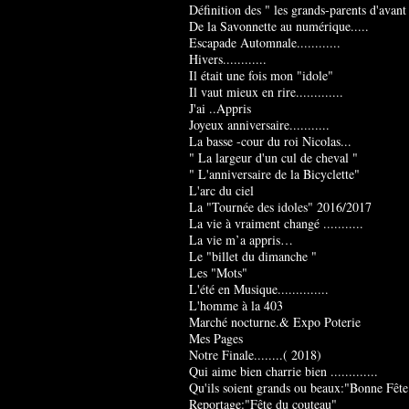
Définition des " les grands-parents d'avant
De la Savonnette au numérique.....
Escapade Automnale............
Hivers............
Il était une fois mon "idole"
Il vaut mieux en rire.............
J'ai ..Appris
Joyeux anniversaire...........
La basse -cour du roi Nicolas...
" La largeur d'un cul de cheval "
" L'anniversaire de la Bicyclette"
L'arc du ciel
La "Tournée des idoles" 2016/2017
La vie à vraiment changé ...........
La vie m’a appris…
Le "billet du dimanche "
Les "Mots"
L'été en Musique..............
L'homme à la 403
Marché nocturne.& Expo Poterie
Mes Pages
Notre Finale........( 2018)
Qui aime bien charrie bien .............
Qu'ils soient grands ou beaux:"Bonne Fête
Reportage:"Fête du couteau"