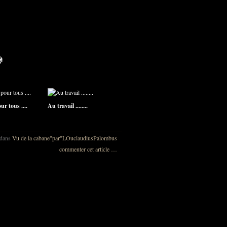
r tous ....
Au travail ........
dans
Vu de la cabane"par"LOuclaudiusPalombus
commenter cet article
…