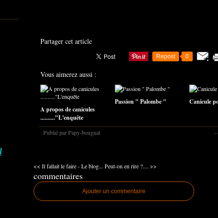
Partager cet article
Repost
0
Vous aimerez aussi :
Passion " Palombe "
Canicule pou
A propos de canicules
.........."L'enquête
Publié par Papy-bougnat
-
I
<< Il fallait le faire - Le blog...
Peut-on en rire ?.... >>
commentaires
Ajouter un commentaire