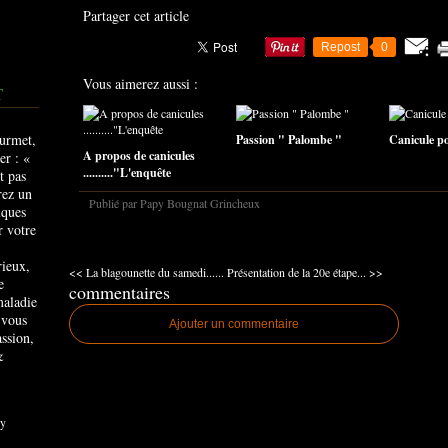
Partager cet article
Repost
0
Vous aimerez aussi :
T
Passion " Palombe "
Canicule pou
A propos de canicules
.........."L'enquête
Publié par Papy Bougnat Grincheux
rieux,
<< La blagounette du samedi......
Présentation de la 20e étape... >>
e
commentaires
maladie
 vous
Ajouter un commentaire
ssion,
&
y