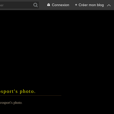
Connexion
+
Créer mon blog
sport's photo.