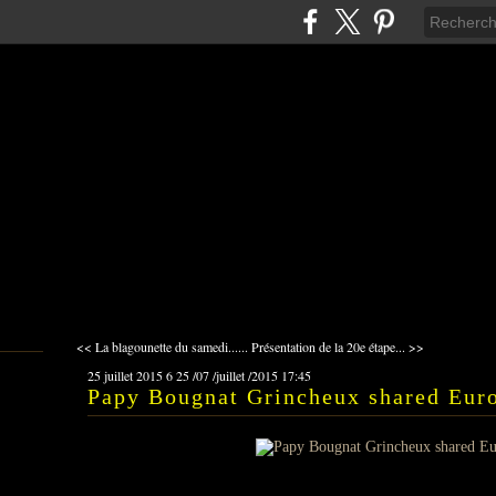
<< La blagounette du samedi......
Présentation de la 20e étape... >>
25 juillet 2015
6
25
/
07
/
juillet
/
2015
17:45
Papy Bougnat Grincheux shared Euro