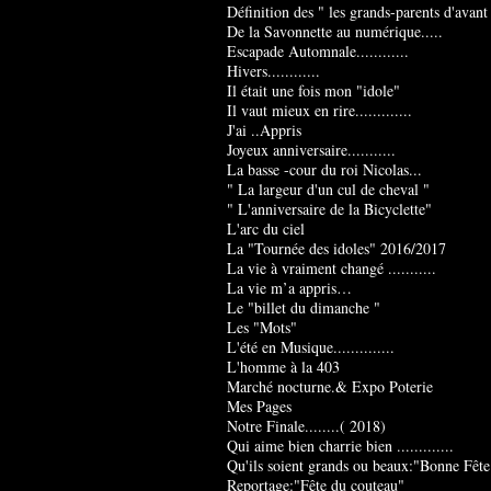
Définition des " les grands-parents d'avant
De la Savonnette au numérique.....
Escapade Automnale............
Hivers............
Il était une fois mon "idole"
Il vaut mieux en rire.............
J'ai ..Appris
Joyeux anniversaire...........
La basse -cour du roi Nicolas...
" La largeur d'un cul de cheval "
" L'anniversaire de la Bicyclette"
L'arc du ciel
La "Tournée des idoles" 2016/2017
La vie à vraiment changé ...........
La vie m’a appris…
Le "billet du dimanche "
Les "Mots"
L'été en Musique..............
L'homme à la 403
Marché nocturne.& Expo Poterie
Mes Pages
Notre Finale........( 2018)
Qui aime bien charrie bien .............
Qu'ils soient grands ou beaux:"Bonne Fête
Reportage:"Fête du couteau"