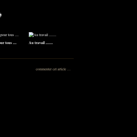
r tous ....
Au travail ........
commenter cet article
…