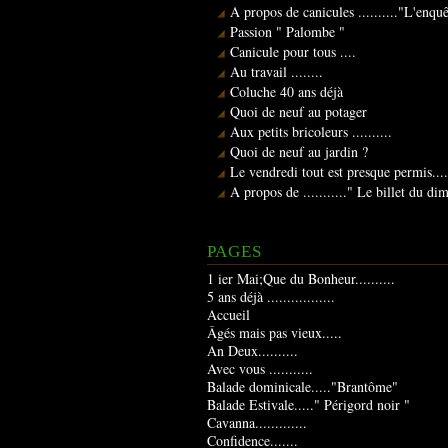
A propos de canicules .........."L'enqu
Passion " Palombe "
Canicule pour tous ....
Au travail ........
Coluche 40 ans déjà
Quoi de neuf au potager
Aux petits bricoleurs ..........
Quoi de neuf au jardin ?
Le vendredi tout est presque permis....
A propos de ..........." Le billet du d
PAGES
1 ier Mai;Que du Bonheur..........
5 ans déjà .................
Accueil
Âgés mais pas vieux.....
An Deux..........
Avec vous ...........
Balade dominicale....."Brantôme"
Balade Estivale....." Périgord noir "
Cavanna.............
Confidence.......