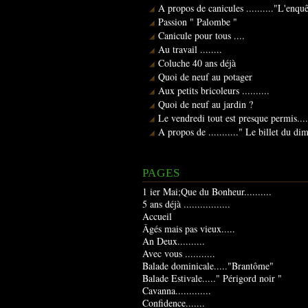
A propos de canicules .........."L'enqu
Passion " Palombe "
Canicule pour tous ....
Au travail ........
Coluche 40 ans déjà
Quoi de neuf au potager
Aux petits bricoleurs ..........
Quoi de neuf au jardin ?
Le vendredi tout est presque permis....
A propos de ..........." Le billet du d
PAGES
1 ier Mai;Que du Bonheur..........
5 ans déjà .................
Accueil
Âgés mais pas vieux.....
An Deux..........
Avec vous ...........
Balade dominicale....."Brantôme"
Balade Estivale....." Périgord noir "
Cavanna.............
Confidence.......