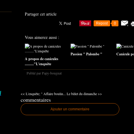
Partager cet article
Repost
0
Vous aimerez aussi :
Passion " Palombe "
Canicule pou
A propos de canicules
.........."L'enquête
Publié par Papy-bougnat
I
<< L'enquête; " Affaire boulin...
Le billet du dimanche >>
commentaires
Ajouter un commentaire