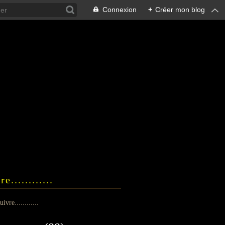
Connexion
+
Créer mon blog
e............