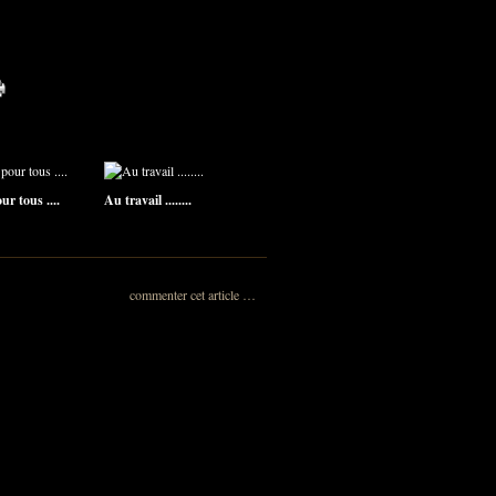
r tous ....
Au travail ........
commenter cet article
…