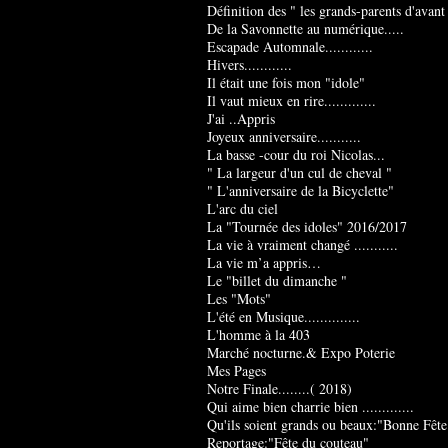
Définition des " les grands-parents d'avant
De la Savonnette au numérique.....
Escapade Automnale............
Hivers............
Il était une fois mon "idole"
Il vaut mieux en rire.............
J'ai ..Appris
Joyeux anniversaire...........
La basse -cour du roi Nicolas...
" La largeur d'un cul de cheval "
" L'anniversaire de la Bicyclette"
L'arc du ciel
La "Tournée des idoles" 2016/2017
La vie à vraiment changé ...........
La vie m’a appris…
Le "billet du dimanche "
Les "Mots"
L'été en Musique..............
L'homme à la 403
Marché nocturne.& Expo Poterie
Mes Pages
Notre Finale........( 2018)
Qui aime bien charrie bien .............
Qu'ils soient grands ou beaux:"Bonne Fête
Reportage:"Fête du couteau"