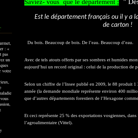
" De
Saviez- vous que le département ;
Est le département français ou il y a 
de carton !
T
Du bois. Beaucoup de bois. De l’eau. Beaucoup d’eau.
Avec de tels atouts offerts par ses sombres et humides mon
aujourd’hui un record original : celui de la production de p
rieux,
Selon un chiffre de l’Insee publié en 2009, le 88 produit 
e
année (la demande mondiale représente environ 400 million
maladie
 vous
que d’autres départements forestiers de l’Hexagone comme 
ssion,
&
Et ceci représente 25 % des exportations vosgiennes, dan
l’agroalimentaire (Vittel).
y