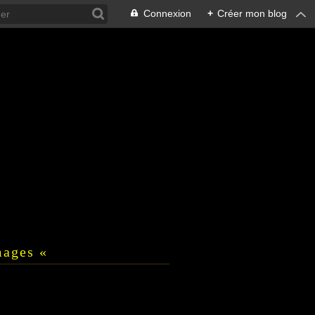
Connexion
+
Créer mon blog
mages «