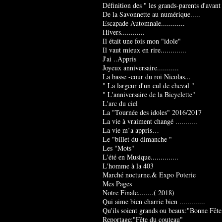
Définition des " les grands-parents d'avant
De la Savonnette au numérique.....
Escapade Automnale............
Hivers............
Il était une fois mon "idole"
Il vaut mieux en rire.............
J'ai ..Appris
Joyeux anniversaire...........
La basse -cour du roi Nicolas...
" La largeur d'un cul de cheval "
" L'anniversaire de la Bicyclette"
L'arc du ciel
La "Tournée des idoles" 2016/2017
La vie à vraiment changé ...........
La vie m’a appris…
Le "billet du dimanche "
Les "Mots"
L'été en Musique..............
L'homme à la 403
Marché nocturne.& Expo Poterie
Mes Pages
Notre Finale........( 2018)
Qui aime bien charrie bien .............
Qu'ils soient grands ou beaux:"Bonne Fête
Reportage:"Fête du couteau"