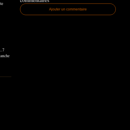
commentaires
ête
Ajouter un commentaire
..7
imanche