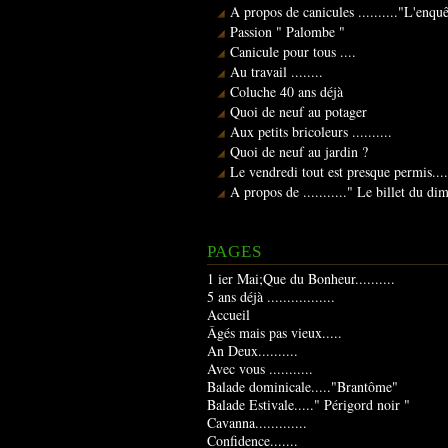
A propos de canicules .........."L'enqu
Passion " Palombe "
Canicule pour tous ....
Au travail ........
Coluche 40 ans déjà
Quoi de neuf au potager
Aux petits bricoleurs ..........
Quoi de neuf au jardin ?
Le vendredi tout est presque permis....
A propos de ..........." Le billet du d
PAGES
1 ier Mai;Que du Bonheur..........
5 ans déjà .................
Accueil
Âgés mais pas vieux.....
An Deux..........
Avec vous ...........
Balade dominicale....."Brantôme"
Balade Estivale....." Périgord noir "
Cavanna.............
Confidence.......