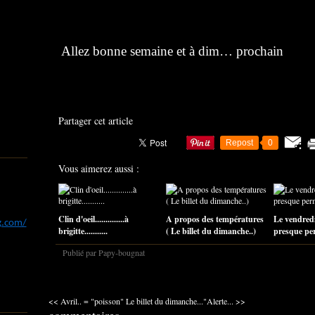
Allez bonne semaine et à dim… prochain
Partager cet article
Repost
0
Vous aimerez aussi :
Clin d'oeil..............à
A propos des températures
Le vendredi
og.com/
brigitte...........
( Le billet du dimanche..)
presque perm
Publié par Papy-bougnat
<< Avril.. = "poisson"
Le billet du dimanche..."Alerte... >>