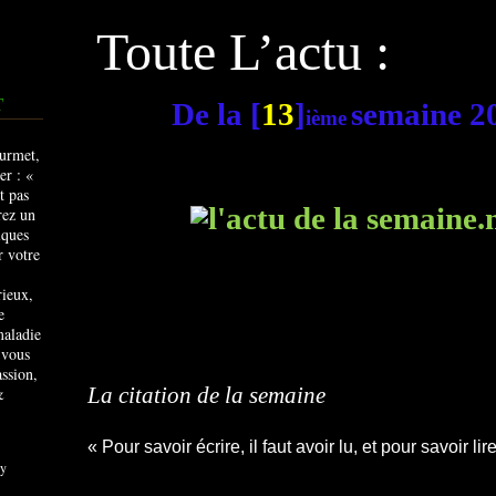
Toute L’actu :
T
De la [
13
]
semaine 2
ième
rieux,
e
maladie
 vous
ssion,
La citation de la semaine
&
« Pour savoir écrire, il faut avoir lu, et pour savoir lire
y