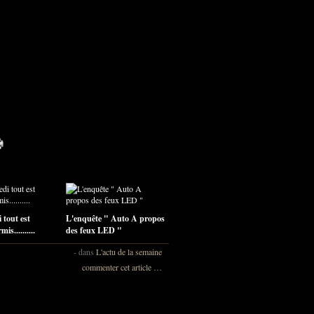
 tout est
L'enquête " Auto A propos
is..........
des feux LED "
-
dans
L'actu de la semaine
commenter cet article
…