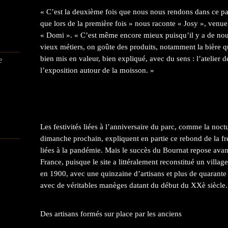
« C’est la deuxième fois que nous nous rendons dans ce par
que lors de la première fois » nous raconte « Josy », venu
« Domi ». « C’est même encore mieux puisqu’il y a de n
vieux métiers, on goûte des produits, notamment la bière qu
bien mis en valeur, bien expliqué, avec du sens : l’atelier de
e
l’exposition autour de la moisson. »
Les festivités liées à l’anniversaire du parc, comme la noct
dimanche prochain, expliquent en partie ce rebond de la fr
liées à la pandémie. Mais le succès du Bournat repose avant
France, puisque le site a littéralement reconstitué un villa
en 1900, avec une quinzaine d’artisans et plus de quarante 
avec de véritables manèges datant du début du XXè siècle.
Des artisans formés sur place par les anciens