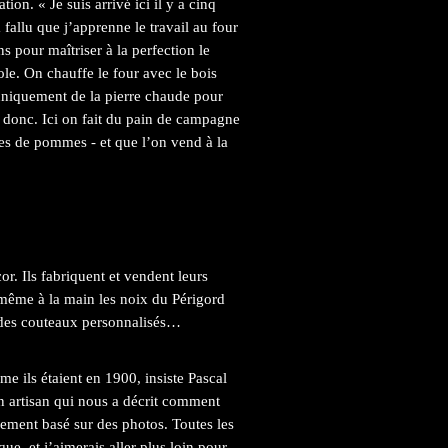
on. « Je suis arrivé ici il y a cinq
 a fallu que j’apprenne le travail au four
s pour maîtriser à la perfection le
ole. On chauffe le four avec le bois
t uniquement de la pierre chaude pour
e donc. Ici on fait du pain de campagne
es de pommes - et que l’on vend à la
or. Ils fabriquent et vendent leurs
-même à la main les noix du Périgord
, des couteaux personnalisés…
me ils étaient en 1900, insiste Pascal
un artisan qui nous a décrit comment
ellement basé sur des photos. Toutes les
ue, et j’aimerais aller plus loin pour