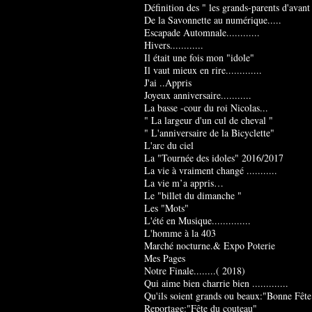
Définition des " les grands-parents d'avant
De la Savonnette au numérique.....
Escapade Automnale............
Hivers............
Il était une fois mon "idole"
Il vaut mieux en rire.............
J'ai ..Appris
Joyeux anniversaire...........
La basse -cour du roi Nicolas...
" La largeur d'un cul de cheval "
" L'anniversaire de la Bicyclette"
L'arc du ciel
La "Tournée des idoles" 2016/2017
La vie à vraiment changé ...........
La vie m’a appris…
Le "billet du dimanche "
Les "Mots"
L'été en Musique..............
L'homme à la 403
Marché nocturne.& Expo Poterie
Mes Pages
Notre Finale........( 2018)
Qui aime bien charrie bien .............
Qu'ils soient grands ou beaux:"Bonne Fête
Reportage:"Fête du couteau"