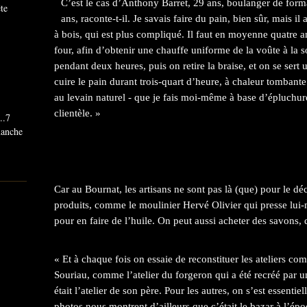
C’est le cas d’Anthony Barret, 29 ans, boulanger de formati
ête
ans, raconte-t-il. Je savais faire du pain, bien sûr, mais il
à bois, qui est plus compliqué. Il faut en moyenne quatre an
four, afin d’obtenir une chauffe uniforme de la voûte à la s
pendant deux heures, puis on retire la braise, et on se ser
cuire le pain durant trois-quart d’heure, à chaleur tombant
au levain naturel - que je fais moi-même à base d’épluchur
clientèle. »
..7
imanche
Car au Bournat, les artisans ne sont pas là (que) pour le déc
produits, comme le moulinier Hervé Olivier qui presse lui
pour en faire de l’huile. On peut aussi acheter des savons
« Et à chaque fois on essaie de reconstituer les ateliers com
Souriau, comme l’atelier du forgeron qui a été recréé par 
était l’atelier de son père. Pour les autres, on s’est essenti
photos nous montrent d’ailleurs que c’était le bazar à l’époq