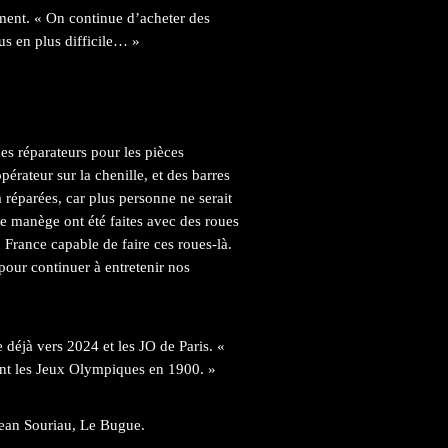
ement. « On continue d’acheter des
us en plus difficile… »
es réparateurs pour les pièces
érateur sur la chenille, et des barres
a réparées, car plus personne ne serait
ce manège ont été faites avec des roues
n France capable de faire ces roues-là.
pour continuer à entretenir nos
te déjà vers 2024 et les JO de Paris. «
ent les Jeux Olympiques en 1900. »
-Jean Souriau, Le Bugue.