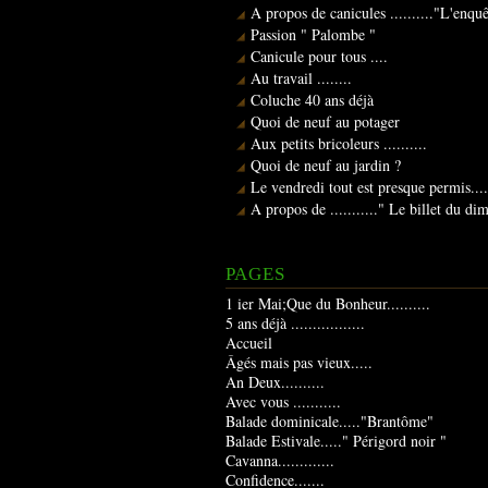
A propos de canicules .........."L'enqu
Passion " Palombe "
Canicule pour tous ....
Au travail ........
Coluche 40 ans déjà
Quoi de neuf au potager
Aux petits bricoleurs ..........
Quoi de neuf au jardin ?
Le vendredi tout est presque permis....
A propos de ..........." Le billet du d
PAGES
1 ier Mai;Que du Bonheur..........
5 ans déjà .................
Accueil
Âgés mais pas vieux.....
An Deux..........
Avec vous ...........
Balade dominicale....."Brantôme"
Balade Estivale....." Périgord noir "
Cavanna.............
Confidence.......